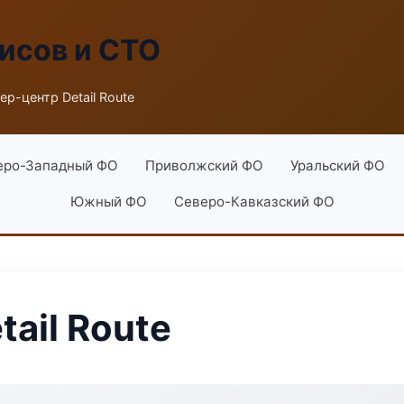
исов и СТО
ер-центр Detail Route
еро-Западный ФО
Приволжский ФО
Уральский ФО
Южный ФО
Северо-Кавказский ФО
ail Route