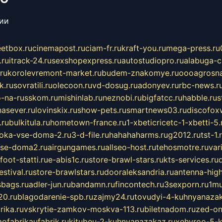
сии
eetbox.ru
cinemapost.ru
ciam-fr.ru
kraft-you.ru
mega-press.ru
.ru
itrack-24.ru
sexshopexpress.ru
autostudiopro.ru
alabuga-ci
ru
korolevremont-market.ru
budem-znakomye.ru
oooagrosna
k.ru
sovratili.ru
olecoon.ru
vd-dosug.ru
adonyev.ru
rbc-news.r
-na-russkom.ru
mishinlab.ru
neznobi.ru
bigfatcc.ru
habble.ru
s
nasever.ru
lovinskix.ru
show-pets.ru
smartnews03.ru
discofox
.ru
bulkitula.ru
hometown-france.ru
1-xbeticricetc-1-xbetti-5.
oka-vse-doma-2.ru
3-d-file.ru
hahahaharms.ru
g2012.ru
tst-1.
se-doma2.ru
airgungames.ru
allseo-host.ru
tehosmotre.ru
var
foot-statti.ru
e-abis1c.ru
store-brawl-stars.ru
kts-services.ru
stival.ru
store-brawlstars.ru
dooraleksandria.ru
antenna-high
sbags.ru
adler-jun.ru
bandamn.ru
fincontech.ru
3sexporn.ru
1mu
0.ru
blagodarenie-spb.ru
zajmy24.ru
tovudyi-4-kuhnyanazak
rika.ru
vskrytie-zamkov-moskva-113.ru
biletnadom.ru
zed-on
ofabrikaufabrik.ru
kitubeu-2-kuhnyanazakaz.ru
xehyroo-5-k