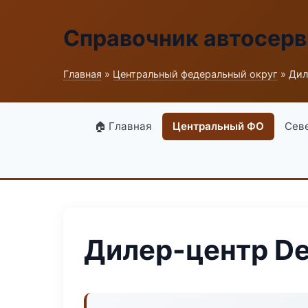
Справочник автосерв
Главная
»
Центральный федеральный округ
» Дил
🏠 Главная
Центральный ФО
Сев
Дилер-центр Det