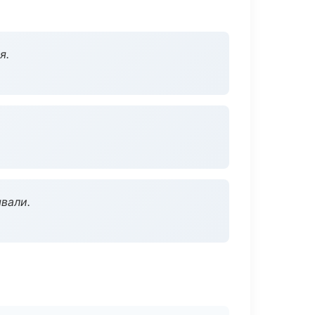
я.
вали.