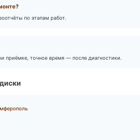
монте?
еоотчёты по этапам работ.
и приёмке, точное время — после диагностики.
 диски
имферополь