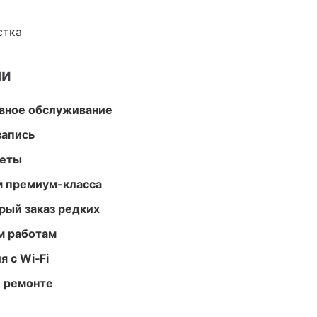
стка
ми
вное обслуживание
запись
меты
м премиум-класса
рый заказ редких
м работам
 с Wi‑Fi
и ремонте