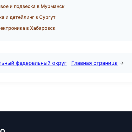
евое и подвеска в Мурманск
а и детейлинг в Сургут
лектроника в Хабаровск
альный федеральный округ
|
Главная страница
→
ТО