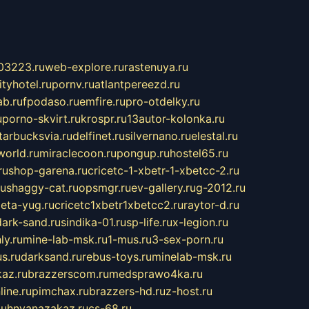
03223.ru
web-explore.ru
rastenuya.ru
tyhotel.ru
pornv.ru
atlantpereezd.ru
b.ru
fpodaso.ru
emfire.ru
pro-otdelky.ru
u
porno-skvirt.ru
krospr.ru
13autor-kolonka.ru
tarbucksvia.ru
delfinet.ru
silvernano.ru
elestal.ru
world.ru
miraclecoon.ru
pongup.ru
hostel65.ru
ru
shop-garena.ru
cricetc-1-xbetr-1-xbetcc-2.ru
ru
shaggy-cat.ru
opsmgr.ru
ev-gallery.ru
g-2012.ru
ieta-yug.ru
cricetc1xbetr1xbetcc2.ru
raytor-d.ru
dark-sand.ru
sindika-01.ru
sp-life.ru
x-legion.ru
ly.ru
mine-lab-msk.ru
1-mus.ru
3-sex-porn.ru
s.ru
darksand.ru
rebus-toys.ru
minelab-msk.ru
az.ru
brazzerscom.ru
medsprawo4ka.ru
line.ru
pimchax.ru
brazzers-hd.ru
z-host.ru
uhnyanazakaz.ru
cs-68.ru