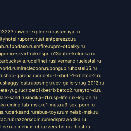
03223.ru
web-explore.ru
rastenuya.ru
tyhotel.ru
pornv.ru
atlantpereezd.ru
b.ru
fpodaso.ru
emfire.ru
pro-otdelky.ru
u
porno-skvirt.ru
krospr.ru
13autor-kolonka.ru
tarbucksvia.ru
delfinet.ru
silvernano.ru
elestal.ru
world.ru
miraclecoon.ru
pongup.ru
hostel65.ru
ru
shop-garena.ru
cricetc-1-xbetr-1-xbetcc-2.ru
ru
shaggy-cat.ru
opsmgr.ru
ev-gallery.ru
g-2012.ru
ieta-yug.ru
cricetc1xbetr1xbetcc2.ru
raytor-d.ru
dark-sand.ru
sindika-01.ru
sp-life.ru
x-legion.ru
ly.ru
mine-lab-msk.ru
1-mus.ru
3-sex-porn.ru
s.ru
darksand.ru
rebus-toys.ru
minelab-msk.ru
az.ru
brazzerscom.ru
medsprawo4ka.ru
line.ru
pimchax.ru
brazzers-hd.ru
z-host.ru