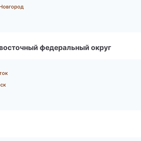
 Новгород
евосточный федеральный округ
ток
вск