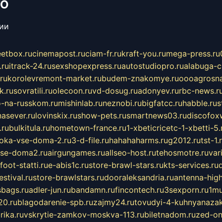
ТО
сии
eetbox.ru
cinemapost.ru
ciam-fr.ru
kraft-you.ru
mega-press.ru
.ru
itrack-24.ru
sexshopexpress.ru
autostudiopro.ru
alabuga-ci
ru
korolevremont-market.ru
budem-znakomye.ru
oooagrosna
k.ru
sovratili.ru
olecoon.ru
vd-dosug.ru
adonyev.ru
rbc-news.r
-na-russkom.ru
mishinlab.ru
neznobi.ru
bigfatcc.ru
habble.ru
s
nasever.ru
lovinskix.ru
show-pets.ru
smartnews03.ru
discofox
.ru
bulkitula.ru
hometown-france.ru
1-xbeticricetc-1-xbetti-5.
oka-vse-doma-2.ru
3-d-file.ru
hahahaharms.ru
g2012.ru
tst-1.
se-doma2.ru
airgungames.ru
allseo-host.ru
tehosmotre.ru
var
foot-statti.ru
e-abis1c.ru
store-brawl-stars.ru
kts-services.ru
stival.ru
store-brawlstars.ru
dooraleksandria.ru
antenna-high
sbags.ru
adler-jun.ru
bandamn.ru
fincontech.ru
3sexporn.ru
1mu
0.ru
blagodarenie-spb.ru
zajmy24.ru
tovudyi-4-kuhnyanazak
rika.ru
vskrytie-zamkov-moskva-113.ru
biletnadom.ru
zed-on