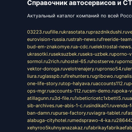
Справочник автосервисов и С
Актуальный каталог компаний по всей Рос
03223.ru
ufille.ru
krasotata.ru
prazdnikdushi.ru
v
eurovision-russia.ru
strah-news.ru
freeride-team
bud-em-znakomye.ru
a-cdc.ru
elektrostal-news.
ukrasotki.ru
seksuzbek.ru
seks-uzbek.ru
porno-v
sormol.ru
2rich.ru
hostel-65.ru
hostserve.ru
porno
vektor-doroga.ru
velotrenajery.ru
pronso54.ru
le
liura.ru
glasspb.ru
firehunters.ru
gribowo.ru
gnalis
one-life-story.ru
top-halyava.ru
accounts112.ru
p
ops-mgr.ru
accounts-112.ru
csm-demo.ru
poka-v
atillagunn.ru
3d-file.ru
1xbeticricetc1xbetti5.ru
ua
sib-archives.ru
e-abis-1-c.ru
sindika01.ru
venda-fe
ban-damn.ru
purse-factory.ru
viagra-tablet.ru
fa
alabuga-cityhotel.ru
medsprawo-4-ka.ru
286442
xehyroo5kuhnyanazakaz.ru
fabrikayfabrikaefab