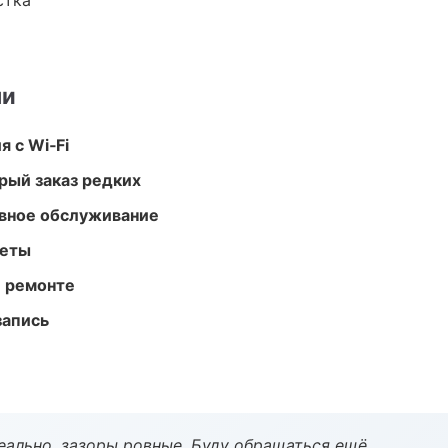
стка
ми
 с Wi‑Fi
рый заказ редких
вное обслуживание
меты
и ремонте
запись
еально, зазоры ровные. Буду обращаться ещё.