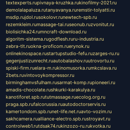
textexperts.ru
pivnaya-kruzhka.ru
kinofilmy-2021.ru
demolalapaluza.ru
tanyavanya.ru
remstir-tolyatti.ru
msdip.ru
jdol.ru
sokolovr.ru
newtech-spb.ru
rezemkleim.ru
massage-tai.ru
seonub.ru
zvonitut.ru
biolisichka24.ru
mncraft-download.ru
algoritm-sistema.ru
godflesh.ru
ru-industria.ru
zebra-tlt.ru
okna-proficom.ru
erynok.ru
onlinekinospace.ru
startupstudio-fefu.ru
zarges-ru.ru
gegenjustizunrecht.ru
autobalashov.ru
utrovortu.ru
spiski-firm.ru
elara-m.ru
kinomusorka.ru
mkcslava.ru
2bets.ru
vintovoykompressor.ru
birminghamvsfulham.ru
sarmat-komp.ru
pioneeri.ru
amadis-chocolate.ru
shkurki-karakulya.ru
kanotiforet.spb.ru
tutmassage.ru
ecolog.org.ru
praga.spb.ru
falcorussia.ru
autodoctorservis.ru
kamertondom.spb.ru
net-life.net.ru
avto-vozim.ru
sakhcamera.ru
alliance-electro.spb.ru
stroyavt.ru
controlweb1.ru
tdsak74.ru
kinzozo-ru.ru
kvotka.ru