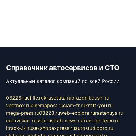
Справочник автосервисов и СТО
Актуальный каталог компаний по всей России
03223.ru
ufille.ru
krasotata.ru
prazdnikdushi.ru
veetbox.ru
cinemapost.ru
ciam-fr.ru
kraft-you.ru
mega-press.ru
03223.ru
web-explore.ru
rastenuya.ru
eurovision-russia.ru
strah-news.ru
freeride-team.ru
itrack-24.ru
sexshopexpress.ru
autostudiopro.ru
alabuga-cityhotel.ru
pornv.ru
atlantpereezd.ru