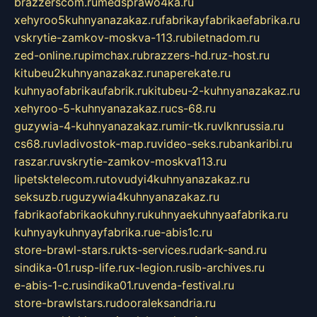
brazzerscom.ru
medsprawo4ka.ru
xehyroo5kuhnyanazakaz.ru
fabrikayfabrikaefabrika.ru
vskrytie-zamkov-moskva-113.ru
biletnadom.ru
zed-online.ru
pimchax.ru
brazzers-hd.ru
z-host.ru
kitubeu2kuhnyanazakaz.ru
naperekate.ru
kuhnyaofabrikaufabrik.ru
kitubeu-2-kuhnyanazakaz.ru
xehyroo-5-kuhnyanazakaz.ru
cs-68.ru
guzywia-4-kuhnyanazakaz.ru
mir-tk.ru
vlknrussia.ru
cs68.ru
vladivostok-map.ru
video-seks.ru
bankaribi.ru
raszar.ru
vskrytie-zamkov-moskva113.ru
lipetsktelecom.ru
tovudyi4kuhnyanazakaz.ru
seksuzb.ru
guzywia4kuhnyanazakaz.ru
fabrikaofabrikaokuhny.ru
kuhnyaekuhnyaafabrika.ru
kuhnyaykuhnyayfabrika.ru
e-abis1c.ru
store-brawl-stars.ru
kts-services.ru
dark-sand.ru
sindika-01.ru
sp-life.ru
x-legion.ru
sib-archives.ru
e-abis-1-c.ru
sindika01.ru
venda-festival.ru
store-brawlstars.ru
dooraleksandria.ru