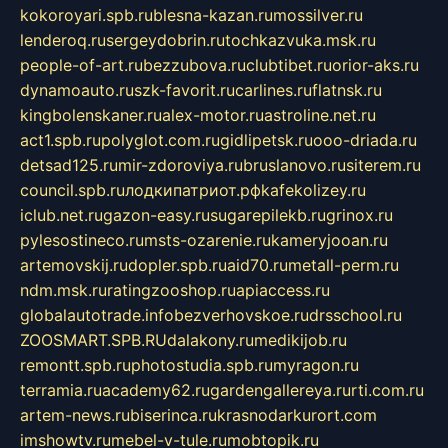
kokoroyari.spb.ru
blesna-kazan.ru
mossilver.ru
lenderoq.ru
sergeydobrin.ru
tochkazvuka.msk.ru
people-of-art.ru
bezzubova.ru
clubtibet.ru
orior-aks.ru
dynamoauto.ru
szk-favorit.ru
carlines.ru
flatnsk.ru
kingbolenskaner.ru
alex-motor.ru
astroline.net.ru
act1.spb.ru
polyglot.com.ru
gidlipetsk.ru
ooo-driada.ru
detsad125.ru
mir-zdoroviya.ru
bruslanovo.ru
siterem.ru
council.spb.ru
лодкипатриот.рф
kafekolizey.ru
iclub.net.ru
gazon-easy.ru
sugarepilekb.ru
grinox.ru
pylesostineco.ru
msts-ozarenie.ru
kameryjooan.ru
artemovskij.ru
dopler.spb.ru
aid70.ru
metall-perm.ru
ndm.msk.ru
ratingzooshop.ru
apiaccess.ru
globalautotrade.info
bezverhovskoe.ru
drsschool.ru
ZOOSMART.SPB.RU
dalakony.ru
medikijob.ru
remontt.spb.ru
photostudia.spb.ru
myragon.ru
terramia.ru
academy62.ru
gardengallereya.ru
rti.com.ru
artem-news.ru
biserinca.ru
krasnodarkurort.com
imshowtv.ru
mebel-v-tule.ru
mobtopik.ru