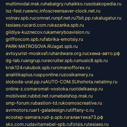
multimodal.msk.ru
habaigry.ru
haikko.ru
sobakopedia.ru
isz-fest.ru
ewnc.info
screensaver-clock.net.ru
volnav.spb.ru
comnat.ru
npf.net.ru
7bit.pp.ru
kalugatur.ru
tesiaes.ru
card.com.ru
kazanka.spb.ru
gildiya-kuznecov.ru
kameryboavision.ru
griffoncom.spb.ru
fabrika-emotsiy.ru
PARK-MATROSOVA.RU
agat.spb.ru
avtoyurist-moskva1.ru
hardware.org.ru
схема-авто.рф
dg-lab.ru
angrup.ru
recruiter.spb.ru
music8.spb.ru
krsk124.ru
kubok.spb.ru
romanofforex.ru
analitikaplus.ru
spyonline.ru
zosikamery.ru
sloboda-ural.pp.ru
AUTO-COM.SU
hohota.net
alimy.ru
online-z.com
aromat-vostoka.ru
otdelkaexp.ru
mobilvest.ru
bbd.net.ru
mebelshop.msk.ru
smp-forum.ru
bastion-td.ru
kosmoscreative.ru
avrmotors.ru
art-galadesign.ru
tiffany-c.ru
ecostep-samara.ru
d-p.spb.ru
галактика73.рф
sko.com.ru
davitamebel-spb.ru
fotsis.ru
tesiaes.ru