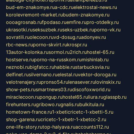
bud-em-znakomye.ru
a-cdc.ru
elektrostal-news.ru
korolevremont-market.ru
budem-znakomye.ru
oooagrosnab.ru
fpodaso.ru
emfire.ru
pro-otdelky.ru
ukrasotki.ru
seksuzbek.ru
seks-uzbek.ru
porno-vk.ru
sovratili.ru
olecoon.ru
vd-dosug.ru
adonyev.ru
rbc-news.ru
porno-skvirt.ru
krospr.ru
13autor-kolonka.ru
sormol.ru
2rich.ru
hostel-65.ru
hostserve.ru
porno-na-russkom.ru
mishinlab.ru
neznobi.ru
bigfatcc.ru
habble.ru
starbucksvia.ru
delfinet.ru
silvernano.ru
elestal.ru
vektor-doroga.ru
velotrenajery.ru
pronso54.ru
lenasever.ru
lovinskix.ru
show-pets.ru
smartnews03.ru
discofoxworld.ru
miraclecoon.ru
pongup.ru
hostel65.ru
liura.ru
glasspb.ru
firehunters.ru
gribowo.ru
gnalis.ru
bulkitula.ru
hometown-france.ru
1-xbeticricetc-1-xbetti-5.ru
shop-garena.ru
cricetc-1-xbetr-1-xbetcc-2.ru
one-life-story.ru
top-halyava.ru
accounts112.ru