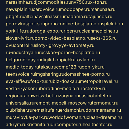
narasimha.ru
djcommodities.ru
nv750.ru
x-ton.ru
newsplain.ru
cardvoice.ru
modopaper.ru
manunae.ru
gbget.ru
alfeihavsalnassr.ru
madoma.ru
tajuncos.ru
petrovkasports.ru
porno-online-besplatno.ru
splclub.ru
york-life.ru
doroga-expo.ru
ribery.ru
cleanmedicine.ru
slovar-ivrit.ru
porno-video-besplatno.ru
seks-365.ru
ovucontrol.ru
sloty-igrovyye-avtomaty.ru
ru-industriya.ru
russkoe-porno-besplatno.ru
belgorod-day.ru
digilith.ru
pichkurovlab.ru
medic-today.ru
taksu.ru
comp123.ru
don-ykt.ru
teensvoice.ru
imgsharing.ru
domashnee-porno.ru
eva-elfie.ru
foto-tur.ru
biz-doska.ru
metropoltravel.ru
veslo-i-yakor.ru
borodino-media.ru
rostotsky.ru
regionufa.ru
weiss-bet.ru
zaryna.ru
casinotablet.ru
universalia.ru
remont-mebeli-moscow.ru
termomur.ru
clubfisher.ru
remstirufa.ru
erdamchi.ru
doramamama.ru
muraviovka-park.ru
worldofwoman.ru
clean-dreams.ru
arkrym.ru
kristinita.ru
dircomputer.ru
healthenter.ru