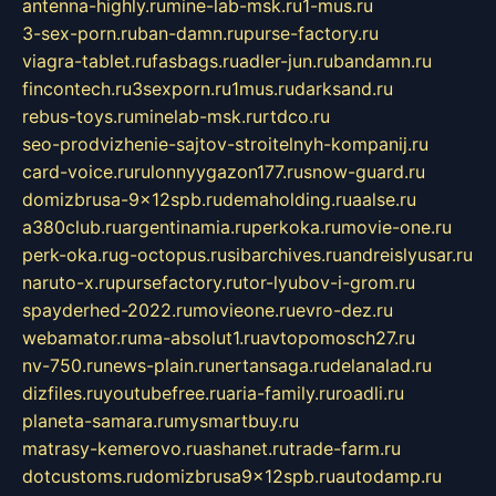
antenna-highly.ru
mine-lab-msk.ru
1-mus.ru
3-sex-porn.ru
ban-damn.ru
purse-factory.ru
viagra-tablet.ru
fasbags.ru
adler-jun.ru
bandamn.ru
fincontech.ru
3sexporn.ru
1mus.ru
darksand.ru
rebus-toys.ru
minelab-msk.ru
rtdco.ru
seo-prodvizhenie-sajtov-stroitelnyh-kompanij.ru
card-voice.ru
rulonnyygazon177.ru
snow-guard.ru
domizbrusa-9x12spb.ru
demaholding.ru
aalse.ru
a380club.ru
argentinamia.ru
perkoka.ru
movie-one.ru
perk-oka.ru
g-octopus.ru
sibarchives.ru
andreislyusar.ru
naruto-x.ru
pursefactory.ru
tor-lyubov-i-grom.ru
spayderhed-2022.ru
movieone.ru
evro-dez.ru
webamator.ru
ma-absolut1.ru
avtopomosch27.ru
nv-750.ru
news-plain.ru
nertansaga.ru
delanalad.ru
dizfiles.ru
youtubefree.ru
aria-family.ru
roadli.ru
planeta-samara.ru
mysmartbuy.ru
matrasy-kemerovo.ru
ashanet.ru
trade-farm.ru
dotcustoms.ru
domizbrusa9x12spb.ru
autodamp.ru