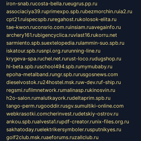
iron-snab.ru
costa-bella.ru
eugrus.pp.ru
associaciya39.ru
primexpo.spb.ru
bezmorchin.ru
ia2.ru
cpt21.ru
ispecspb.ru
regahost.ru
kolosok-elita.ru
tae-kwon.ru
consrio.com.ru
insiam.ru
avegainfo.ru
archery161.ru
bigencyclica.ru
vlast16.ru
korru.net
sarmiento.spb.su
extelopedia.ru
lammin-suo.spb.ru
iskatour.spb.ru
snpi.org.ru
running-line.ru
krygeva-spa.ru
chel.net.ru
rust-loco.ru
dugshop.ru
hl-beta.spb.ru
school494.spb.ru
mymubaby.ru
epoha-metalband.ru
ngr.spb.ru
rusgosnews.com
dieselvostok.ru
24hostel.msk.ru
w-dev.ru
f-ship.ru
regsmi.ru
filmnetwork.ru
malinasp.ru
kinosvin.ru
h2o-salon.ru
malutkayork.ru
deltaprim.spb.ru
tango-perm.ru
gooddir.ru
sgv.su
multiki-online.com
webkrasotki.com
cherinvest.ru
detskiy-ostrov.ru
ankou.spb.ru
alvesta1.ru
pdf-creator.ru
nix-files.org.ru
sakhatoday.ru
elektrikersymboler.ru
sputnikyes.ru
golf2club.msk.ru
aeforums.ru
zallclub.ru