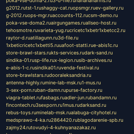
poka-vse-doma-2.ru
3-d-file.ru
hahahaharms.ru
g2012.ru
tst-1.ru
shaggy-cat.ru
opsmgr.ru
ev-gallery.ru
g-2012.ru
ops-mgr.ru
accounts-112.ru
csm-demo.ru
poka-vse-doma2.ru
airgungames.ru
allseo-host.ru
tehosmotre.ru
varieta-yug.ru
cricetc1xbetr1xbetcc2.ru
raytor-d.ru
atillagunn.ru
3d-file.ru
1xbeticricetc1xbetti5.ru
uafoot-statti.ru
e-abis1c.ru
store-brawl-stars.ru
kts-services.ru
dark-sand.ru
sindika-01.ru
sp-life.ru
x-legion.ru
sib-archives.ru
e-abis-1-c.ru
sindika01.ru
venda-festival.ru
store-brawlstars.ru
dooraleksandria.ru
antenna-highly.ru
mine-lab-msk.ru
1-mus.ru
3-sex-porn.ru
ban-damn.ru
purse-factory.ru
viagra-tablet.ru
fasbags.ru
adler-jun.ru
bandamn.ru
fincontech.ru
3sexporn.ru
1mus.ru
darksand.ru
rebus-toys.ru
minelab-msk.ru
alabuga-cityhotel.ru
medsprawo-4-ka.ru
2864420.ru
blagodarenie-spb.ru
zajmy24.ru
tovudyi-4-kuhnyanazakaz.ru