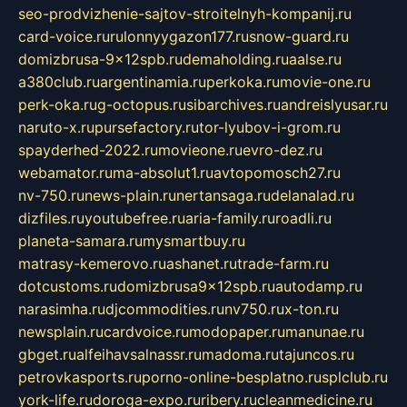
seo-prodvizhenie-sajtov-stroitelnyh-kompanij.ru
card-voice.ru
rulonnyygazon177.ru
snow-guard.ru
domizbrusa-9x12spb.ru
demaholding.ru
aalse.ru
a380club.ru
argentinamia.ru
perkoka.ru
movie-one.ru
perk-oka.ru
g-octopus.ru
sibarchives.ru
andreislyusar.ru
naruto-x.ru
pursefactory.ru
tor-lyubov-i-grom.ru
spayderhed-2022.ru
movieone.ru
evro-dez.ru
webamator.ru
ma-absolut1.ru
avtopomosch27.ru
nv-750.ru
news-plain.ru
nertansaga.ru
delanalad.ru
dizfiles.ru
youtubefree.ru
aria-family.ru
roadli.ru
planeta-samara.ru
mysmartbuy.ru
matrasy-kemerovo.ru
ashanet.ru
trade-farm.ru
dotcustoms.ru
domizbrusa9x12spb.ru
autodamp.ru
narasimha.ru
djcommodities.ru
nv750.ru
x-ton.ru
newsplain.ru
cardvoice.ru
modopaper.ru
manunae.ru
gbget.ru
alfeihavsalnassr.ru
madoma.ru
tajuncos.ru
petrovkasports.ru
porno-online-besplatno.ru
splclub.ru
york-life.ru
doroga-expo.ru
ribery.ru
cleanmedicine.ru