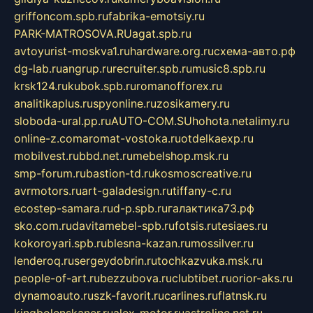
griffoncom.spb.ru
fabrika-emotsiy.ru
PARK-MATROSOVA.RU
agat.spb.ru
avtoyurist-moskva1.ru
hardware.org.ru
схема-авто.рф
dg-lab.ru
angrup.ru
recruiter.spb.ru
music8.spb.ru
krsk124.ru
kubok.spb.ru
romanofforex.ru
analitikaplus.ru
spyonline.ru
zosikamery.ru
sloboda-ural.pp.ru
AUTO-COM.SU
hohota.net
alimy.ru
online-z.com
aromat-vostoka.ru
otdelkaexp.ru
mobilvest.ru
bbd.net.ru
mebelshop.msk.ru
smp-forum.ru
bastion-td.ru
kosmoscreative.ru
avrmotors.ru
art-galadesign.ru
tiffany-c.ru
ecostep-samara.ru
d-p.spb.ru
галактика73.рф
sko.com.ru
davitamebel-spb.ru
fotsis.ru
tesiaes.ru
kokoroyari.spb.ru
blesna-kazan.ru
mossilver.ru
lenderoq.ru
sergeydobrin.ru
tochkazvuka.msk.ru
people-of-art.ru
bezzubova.ru
clubtibet.ru
orior-aks.ru
dynamoauto.ru
szk-favorit.ru
carlines.ru
flatnsk.ru
kingbolenskaner.ru
alex-motor.ru
astroline.net.ru