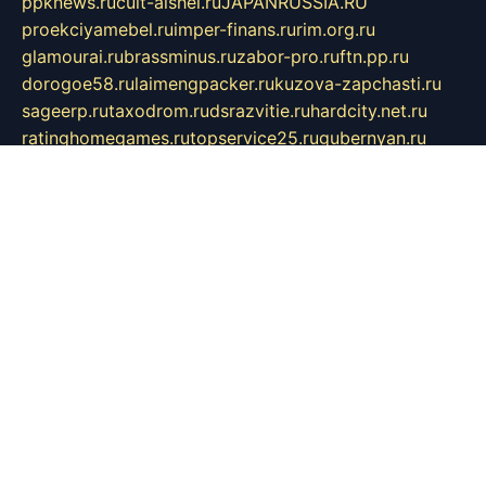
ppknews.ru
cult-alshei.ru
JAPANRUSSIA.RU
proekciyamebel.ru
imper-finans.ru
rim.org.ru
glamourai.ru
brassminus.ru
zabor-pro.ru
ftn.pp.ru
dorogoe58.ru
laimengpacker.ru
kuzova-zapchasti.ru
sageerp.ru
taxodrom.ru
dsrazvitie.ru
hardcity.net.ru
ratinghomegames.ru
topservice25.ru
gubernyan.ru
gtglasslined.ru
ii4.ru
tssport.spb.ru
andorra24.com
blackwallstreet.ru
oboimos.ru
optim-doors.com.ru
ikuch.ru
nycr.org.ru
npa21.ru
vremya-ch.spb.ru
desert000.ru
ivtorgi.ru
ifiori.ru
catalog-statei.ru
dcv.org.ru
spetsmaster174.ru
ipkameryhiseeu.ru
dum26.ru
ruspol.spb.ru
fr-opendp.ru
kam-solnyshko.ru
cheyenne-arapaho.ru
sevzapmetal.spb.ru
ted-lapidus.spb.ru
parasite-eliminator.ru
sigma-complete.ru
modernworld.ru
dama-moda.ru
eholot-group.ru
sk-nvkz.ru
DRONGOLD.RU
democratia2.ru
i-farmer.ru
mass-sport.org
jablonex.spb.ru
bookmess.ru
linkword.ru