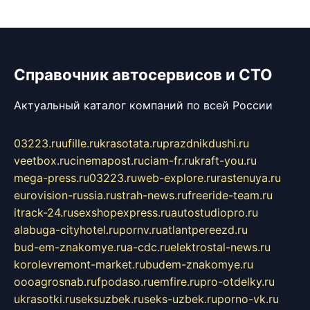
Справочник автосервисов и СТО
Актуальный каталог компаний по всей России
03223.ru
ufille.ru
krasotata.ru
prazdnikdushi.ru
veetbox.ru
cinemapost.ru
ciam-fr.ru
kraft-you.ru
mega-press.ru
03223.ru
web-explore.ru
rastenuya.ru
eurovision-russia.ru
strah-news.ru
freeride-team.ru
itrack-24.ru
sexshopexpress.ru
autostudiopro.ru
alabuga-cityhotel.ru
pornv.ru
atlantpereezd.ru
bud-em-znakomye.ru
a-cdc.ru
elektrostal-news.ru
korolevremont-market.ru
budem-znakomye.ru
oooagrosnab.ru
fpodaso.ru
emfire.ru
pro-otdelky.ru
ukrasotki.ru
seksuzbek.ru
seks-uzbek.ru
porno-vk.ru