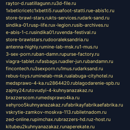
raytor-d.ru
atillagunn.ru
3d-file.ru
1xbeticricetc1xbetti5.ru
uafoot-statti.ru
e-abis1c.ru
store-brawl-stars.ru
kts-services.ru
dark-sand.ru
sindika-01.ru
sp-life.ru
x-legion.ru
sib-archives.ru
e-abis-1-c.ru
sindika01.ru
venda-festival.ru
store-brawlstars.ru
dooraleksandria.ru
antenna-highly.ru
mine-lab-msk.ru
1-mus.ru
3-sex-porn.ru
ban-damn.ru
purse-factory.ru
viagra-tablet.ru
fasbags.ru
adler-jun.ru
bandamn.ru
fincontech.ru
3sexporn.ru
1mus.ru
darksand.ru
rebus-toys.ru
minelab-msk.ru
alabuga-cityhotel.ru
medsprawo-4-ka.ru
2864420.ru
blagodarenie-spb.ru
zajmy24.ru
tovudyi-4-kuhnyanazakaz.ru
brazzerscom.ru
medsprawo4ka.ru
xehyroo5kuhnyanazakaz.ru
fabrikayfabrikaefabrika.ru
vskrytie-zamkov-moskva-113.ru
biletnadom.ru
zed-online.ru
pimchax.ru
brazzers-hd.ru
z-host.ru
kitubeu2kuhnyanazakaz.ru
naperekate.ru