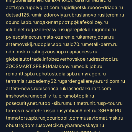
act1.spb.ru
polyglot.com.ru
gidlipetsk.ru
ooo-driada.ru
detsad125.ru
mir-zdoroviya.ru
bruslanovo.ru
siterem.ru
council.spb.ru
лодкипатриот.рф
kafekolizey.ru
iclub.net.ru
gazon-easy.ru
sugarepilekb.ru
grinox.ru
pylesostineco.ru
msts-ozarenie.ru
kameryjooan.ru
artemovskij.ru
dopler.spb.ru
aid70.ru
metall-perm.ru
ndm.msk.ru
ratingzooshop.ru
apiaccess.ru
globalautotrade.info
bezverhovskoe.ru
drsschool.ru
ZOOSMART.SPB.RU
dalakony.ru
medikijob.ru
remontt.spb.ru
photostudia.spb.ru
myragon.ru
terramia.ru
academy62.ru
gardengallereya.ru
rti.com.ru
artem-news.ru
biserinca.ru
krasnodarkurort.com
imshowtv.ru
mebel-v-tule.ru
mobtopik.ru
pcsecurity.net.ru
tool-sib.ru
multimetrunit.ru
sp-tour.ru
fan-cs.ru
santeh-russia.ru
symbian9.net.ru
DSHAIR.RU
tmmotors.spb.ru
xjocuricopii.com
musavtomat.msk.ru
obustrojdom.ru
sovetcik.ru
ybaranovskaya.ru