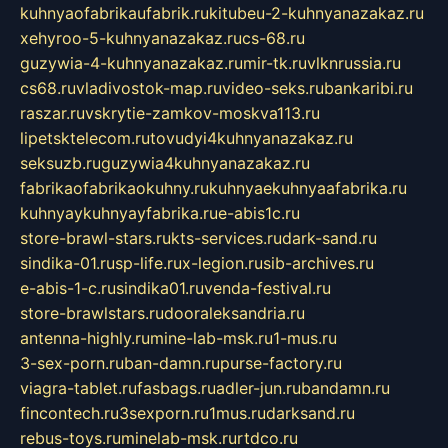
kuhnyaofabrikaufabrik.ru
kitubeu-2-kuhnyanazakaz.ru
xehyroo-5-kuhnyanazakaz.ru
cs-68.ru
guzywia-4-kuhnyanazakaz.ru
mir-tk.ru
vlknrussia.ru
cs68.ru
vladivostok-map.ru
video-seks.ru
bankaribi.ru
raszar.ru
vskrytie-zamkov-moskva113.ru
lipetsktelecom.ru
tovudyi4kuhnyanazakaz.ru
seksuzb.ru
guzywia4kuhnyanazakaz.ru
fabrikaofabrikaokuhny.ru
kuhnyaekuhnyaafabrika.ru
kuhnyaykuhnyayfabrika.ru
e-abis1c.ru
store-brawl-stars.ru
kts-services.ru
dark-sand.ru
sindika-01.ru
sp-life.ru
x-legion.ru
sib-archives.ru
e-abis-1-c.ru
sindika01.ru
venda-festival.ru
store-brawlstars.ru
dooraleksandria.ru
antenna-highly.ru
mine-lab-msk.ru
1-mus.ru
3-sex-porn.ru
ban-damn.ru
purse-factory.ru
viagra-tablet.ru
fasbags.ru
adler-jun.ru
bandamn.ru
fincontech.ru
3sexporn.ru
1mus.ru
darksand.ru
rebus-toys.ru
minelab-msk.ru
rtdco.ru