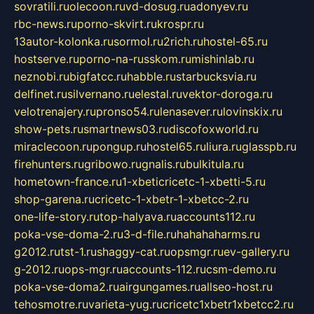
sovratili.ru
olecoon.ru
vd-dosug.ru
adonyev.ru
rbc-news.ru
porno-skvirt.ru
krospr.ru
13autor-kolonka.ru
sormol.ru
2rich.ru
hostel-65.ru
hostserve.ru
porno-na-russkom.ru
mishinlab.ru
neznobi.ru
bigfatcc.ru
habble.ru
starbucksvia.ru
delfinet.ru
silvernano.ru
elestal.ru
vektor-doroga.ru
velotrenajery.ru
pronso54.ru
lenasever.ru
lovinskix.ru
show-pets.ru
smartnews03.ru
discofoxworld.ru
miraclecoon.ru
pongup.ru
hostel65.ru
liura.ru
glasspb.ru
firehunters.ru
gribowo.ru
gnalis.ru
bulkitula.ru
hometown-france.ru
1-xbeticricetc-1-xbetti-5.ru
shop-garena.ru
cricetc-1-xbetr-1-xbetcc-2.ru
one-life-story.ru
top-halyava.ru
accounts112.ru
poka-vse-doma-2.ru
3-d-file.ru
hahahaharms.ru
g2012.ru
tst-1.ru
shaggy-cat.ru
opsmgr.ru
ev-gallery.ru
g-2012.ru
ops-mgr.ru
accounts-112.ru
csm-demo.ru
poka-vse-doma2.ru
airgungames.ru
allseo-host.ru
tehosmotre.ru
varieta-yug.ru
cricetc1xbetr1xbetcc2.ru