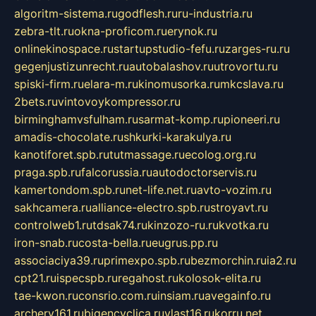
algoritm-sistema.ru
godflesh.ru
ru-industria.ru
zebra-tlt.ru
okna-proficom.ru
erynok.ru
onlinekinospace.ru
startupstudio-fefu.ru
zarges-ru.ru
gegenjustizunrecht.ru
autobalashov.ru
utrovortu.ru
spiski-firm.ru
elara-m.ru
kinomusorka.ru
mkcslava.ru
2bets.ru
vintovoykompressor.ru
birminghamvsfulham.ru
sarmat-komp.ru
pioneeri.ru
amadis-chocolate.ru
shkurki-karakulya.ru
kanotiforet.spb.ru
tutmassage.ru
ecolog.org.ru
praga.spb.ru
falcorussia.ru
autodoctorservis.ru
kamertondom.spb.ru
net-life.net.ru
avto-vozim.ru
sakhcamera.ru
alliance-electro.spb.ru
stroyavt.ru
controlweb1.ru
tdsak74.ru
kinzozo-ru.ru
kvotka.ru
iron-snab.ru
costa-bella.ru
eugrus.pp.ru
associaciya39.ru
primexpo.spb.ru
bezmorchin.ru
ia2.ru
cpt21.ru
ispecspb.ru
regahost.ru
kolosok-elita.ru
tae-kwon.ru
consrio.com.ru
insiam.ru
avegainfo.ru
archery161.ru
bigencyclica.ru
vlast16.ru
korru.net