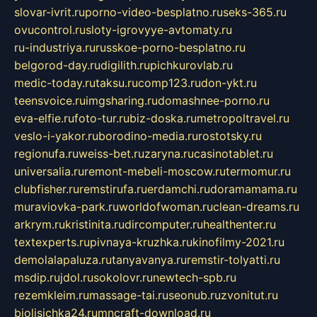
slovar-ivrit.ru
porno-video-besplatno.ru
seks-365.ru
ovucontrol.ru
sloty-igrovyye-avtomaty.ru
ru-industriya.ru
russkoe-porno-besplatno.ru
belgorod-day.ru
digilith.ru
pichkurovlab.ru
medic-today.ru
taksu.ru
comp123.ru
don-ykt.ru
teensvoice.ru
imgsharing.ru
domashnee-porno.ru
eva-elfie.ru
foto-tur.ru
biz-doska.ru
metropoltravel.ru
veslo-i-yakor.ru
borodino-media.ru
rostotsky.ru
regionufa.ru
weiss-bet.ru
zaryna.ru
casinotablet.ru
universalia.ru
remont-mebeli-moscow.ru
termomur.ru
clubfisher.ru
remstirufa.ru
erdamchi.ru
doramamama.ru
muraviovka-park.ru
worldofwoman.ru
clean-dreams.ru
arkrym.ru
kristinita.ru
dircomputer.ru
healthenter.ru
textexperts.ru
pivnaya-kruzhka.ru
kinofilmy-2021.ru
demolalapaluza.ru
tanyavanya.ru
remstir-tolyatti.ru
msdip.ru
jdol.ru
sokolovr.ru
newtech-spb.ru
rezemkleim.ru
massage-tai.ru
seonub.ru
zvonitut.ru
biolisichka24.ru
mncraft-download.ru