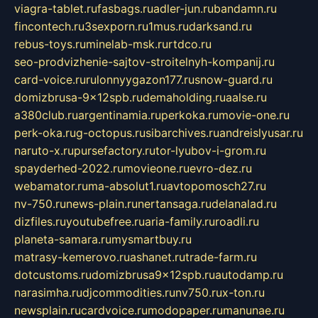
viagra-tablet.ru
fasbags.ru
adler-jun.ru
bandamn.ru
fincontech.ru
3sexporn.ru
1mus.ru
darksand.ru
rebus-toys.ru
minelab-msk.ru
rtdco.ru
seo-prodvizhenie-sajtov-stroitelnyh-kompanij.ru
card-voice.ru
rulonnyygazon177.ru
snow-guard.ru
domizbrusa-9x12spb.ru
demaholding.ru
aalse.ru
a380club.ru
argentinamia.ru
perkoka.ru
movie-one.ru
perk-oka.ru
g-octopus.ru
sibarchives.ru
andreislyusar.ru
naruto-x.ru
pursefactory.ru
tor-lyubov-i-grom.ru
spayderhed-2022.ru
movieone.ru
evro-dez.ru
webamator.ru
ma-absolut1.ru
avtopomosch27.ru
nv-750.ru
news-plain.ru
nertansaga.ru
delanalad.ru
dizfiles.ru
youtubefree.ru
aria-family.ru
roadli.ru
planeta-samara.ru
mysmartbuy.ru
matrasy-kemerovo.ru
ashanet.ru
trade-farm.ru
dotcustoms.ru
domizbrusa9x12spb.ru
autodamp.ru
narasimha.ru
djcommodities.ru
nv750.ru
x-ton.ru
newsplain.ru
cardvoice.ru
modopaper.ru
manunae.ru