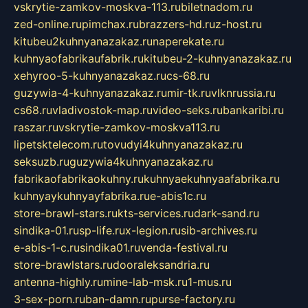
vskrytie-zamkov-moskva-113.ru
biletnadom.ru
zed-online.ru
pimchax.ru
brazzers-hd.ru
z-host.ru
kitubeu2kuhnyanazakaz.ru
naperekate.ru
kuhnyaofabrikaufabrik.ru
kitubeu-2-kuhnyanazakaz.ru
xehyroo-5-kuhnyanazakaz.ru
cs-68.ru
guzywia-4-kuhnyanazakaz.ru
mir-tk.ru
vlknrussia.ru
cs68.ru
vladivostok-map.ru
video-seks.ru
bankaribi.ru
raszar.ru
vskrytie-zamkov-moskva113.ru
lipetsktelecom.ru
tovudyi4kuhnyanazakaz.ru
seksuzb.ru
guzywia4kuhnyanazakaz.ru
fabrikaofabrikaokuhny.ru
kuhnyaekuhnyaafabrika.ru
kuhnyaykuhnyayfabrika.ru
e-abis1c.ru
store-brawl-stars.ru
kts-services.ru
dark-sand.ru
sindika-01.ru
sp-life.ru
x-legion.ru
sib-archives.ru
e-abis-1-c.ru
sindika01.ru
venda-festival.ru
store-brawlstars.ru
dooraleksandria.ru
antenna-highly.ru
mine-lab-msk.ru
1-mus.ru
3-sex-porn.ru
ban-damn.ru
purse-factory.ru