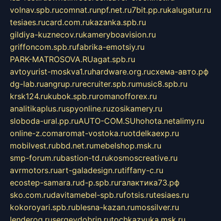
volnav.spb.ru
comnat.ru
npf.net.ru
7bit.pp.ru
kalugatur.ru
tesiaes.ru
card.com.ru
kazanka.spb.ru
gildiya-kuznecov.ru
kameryboavision.ru
griffoncom.spb.ru
fabrika-emotsiy.ru
PARK-MATROSOVA.RU
agat.spb.ru
avtoyurist-moskva1.ru
hardware.org.ru
схема-авто.рф
dg-lab.ru
angrup.ru
recruiter.spb.ru
music8.spb.ru
krsk124.ru
kubok.spb.ru
romanofforex.ru
analitikaplus.ru
spyonline.ru
zosikamery.ru
sloboda-ural.pp.ru
AUTO-COM.SU
hohota.net
alimy.ru
online-z.com
aromat-vostoka.ru
otdelkaexp.ru
mobilvest.ru
bbd.net.ru
mebelshop.msk.ru
smp-forum.ru
bastion-td.ru
kosmoscreative.ru
avrmotors.ru
art-galadesign.ru
tiffany-c.ru
ecostep-samara.ru
d-p.spb.ru
галактика73.рф
sko.com.ru
davitamebel-spb.ru
fotsis.ru
tesiaes.ru
kokoroyari.spb.ru
blesna-kazan.ru
mossilver.ru
lenderoq.ru
sergeydobrin.ru
tochkazvuka.msk.ru