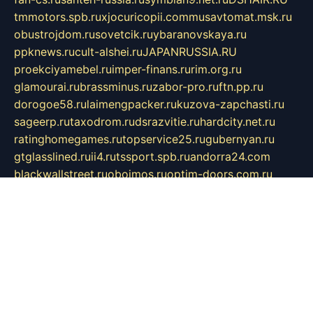
tmmotors.spb.ru
xjocuricopii.com
musavtomat.msk.ru
obustrojdom.ru
sovetcik.ru
ybaranovskaya.ru
ppknews.ru
cult-alshei.ru
JAPANRUSSIA.RU
proekciyamebel.ru
imper-finans.ru
rim.org.ru
glamourai.ru
brassminus.ru
zabor-pro.ru
ftn.pp.ru
dorogoe58.ru
laimengpacker.ru
kuzova-zapchasti.ru
sageerp.ru
taxodrom.ru
dsrazvitie.ru
hardcity.net.ru
ratinghomegames.ru
topservice25.ru
gubernyan.ru
gtglasslined.ru
ii4.ru
tssport.spb.ru
andorra24.com
blackwallstreet.ru
oboimos.ru
optim-doors.com.ru
ikuch.ru
nycr.org.ru
npa21.ru
vremya-ch.spb.ru
desert000.ru
ivtorgi.ru
ifiori.ru
catalog-statei.ru
dcv.org.ru
spetsmaster174.ru
ipkameryhiseeu.ru
dum26.ru
ruspol.spb.ru
fr-opendp.ru
kam-solnyshko.ru
cheyenne-arapaho.ru
sevzapmetal.spb.ru
ted-lapidus.spb.ru
parasite-eliminator.ru
sigma-complete.ru
modernworld.ru
dama-moda.ru