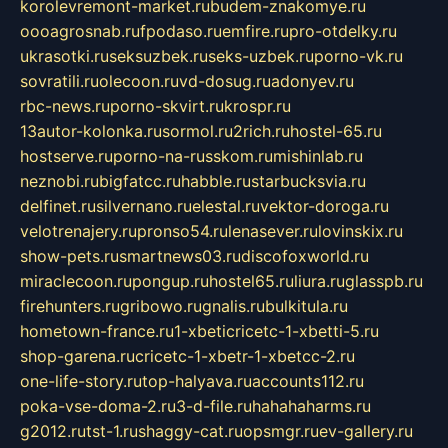
korolevremont-market.ru
budem-znakomye.ru
oooagrosnab.ru
fpodaso.ru
emfire.ru
pro-otdelky.ru
ukrasotki.ru
seksuzbek.ru
seks-uzbek.ru
porno-vk.ru
sovratili.ru
olecoon.ru
vd-dosug.ru
adonyev.ru
rbc-news.ru
porno-skvirt.ru
krospr.ru
13autor-kolonka.ru
sormol.ru
2rich.ru
hostel-65.ru
hostserve.ru
porno-na-russkom.ru
mishinlab.ru
neznobi.ru
bigfatcc.ru
habble.ru
starbucksvia.ru
delfinet.ru
silvernano.ru
elestal.ru
vektor-doroga.ru
velotrenajery.ru
pronso54.ru
lenasever.ru
lovinskix.ru
show-pets.ru
smartnews03.ru
discofoxworld.ru
miraclecoon.ru
pongup.ru
hostel65.ru
liura.ru
glasspb.ru
firehunters.ru
gribowo.ru
gnalis.ru
bulkitula.ru
hometown-france.ru
1-xbeticricetc-1-xbetti-5.ru
shop-garena.ru
cricetc-1-xbetr-1-xbetcc-2.ru
one-life-story.ru
top-halyava.ru
accounts112.ru
poka-vse-doma-2.ru
3-d-file.ru
hahahaharms.ru
g2012.ru
tst-1.ru
shaggy-cat.ru
opsmgr.ru
ev-gallery.ru