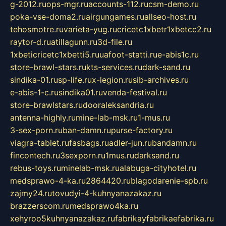
g-2012.ru
ops-mgr.ru
accounts-112.ru
csm-demo.ru
poka-vse-doma2.ru
airgungames.ru
allseo-host.ru
tehosmotre.ru
varieta-yug.ru
cricetc1xbetr1xbetcc2.ru
raytor-d.ru
atillagunn.ru
3d-file.ru
1xbeticricetc1xbetti5.ru
uafoot-statti.ru
e-abis1c.ru
store-brawl-stars.ru
kts-services.ru
dark-sand.ru
sindika-01.ru
sp-life.ru
x-legion.ru
sib-archives.ru
e-abis-1-c.ru
sindika01.ru
venda-festival.ru
store-brawlstars.ru
dooraleksandria.ru
antenna-highly.ru
mine-lab-msk.ru
1-mus.ru
3-sex-porn.ru
ban-damn.ru
purse-factory.ru
viagra-tablet.ru
fasbags.ru
adler-jun.ru
bandamn.ru
fincontech.ru
3sexporn.ru
1mus.ru
darksand.ru
rebus-toys.ru
minelab-msk.ru
alabuga-cityhotel.ru
medsprawo-4-ka.ru
2864420.ru
blagodarenie-spb.ru
zajmy24.ru
tovudyi-4-kuhnyanazakaz.ru
brazzerscom.ru
medsprawo4ka.ru
xehyroo5kuhnyanazakaz.ru
fabrikayfabrikaefabrika.ru