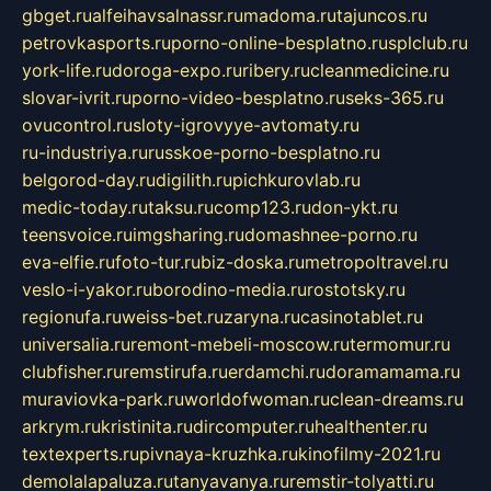
gbget.ru
alfeihavsalnassr.ru
madoma.ru
tajuncos.ru
petrovkasports.ru
porno-online-besplatno.ru
splclub.ru
york-life.ru
doroga-expo.ru
ribery.ru
cleanmedicine.ru
slovar-ivrit.ru
porno-video-besplatno.ru
seks-365.ru
ovucontrol.ru
sloty-igrovyye-avtomaty.ru
ru-industriya.ru
russkoe-porno-besplatno.ru
belgorod-day.ru
digilith.ru
pichkurovlab.ru
medic-today.ru
taksu.ru
comp123.ru
don-ykt.ru
teensvoice.ru
imgsharing.ru
domashnee-porno.ru
eva-elfie.ru
foto-tur.ru
biz-doska.ru
metropoltravel.ru
veslo-i-yakor.ru
borodino-media.ru
rostotsky.ru
regionufa.ru
weiss-bet.ru
zaryna.ru
casinotablet.ru
universalia.ru
remont-mebeli-moscow.ru
termomur.ru
clubfisher.ru
remstirufa.ru
erdamchi.ru
doramamama.ru
muraviovka-park.ru
worldofwoman.ru
clean-dreams.ru
arkrym.ru
kristinita.ru
dircomputer.ru
healthenter.ru
textexperts.ru
pivnaya-kruzhka.ru
kinofilmy-2021.ru
demolalapaluza.ru
tanyavanya.ru
remstir-tolyatti.ru