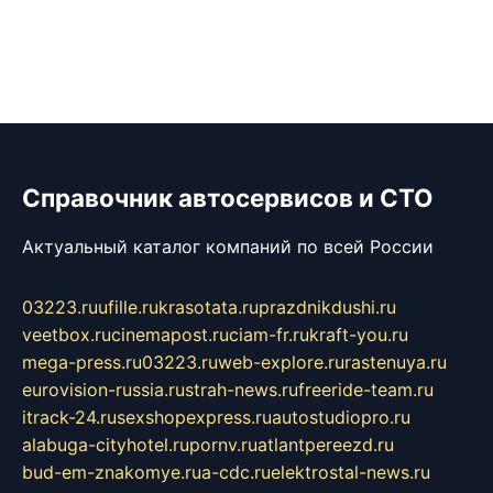
Справочник автосервисов и СТО
Актуальный каталог компаний по всей России
03223.ru
ufille.ru
krasotata.ru
prazdnikdushi.ru
veetbox.ru
cinemapost.ru
ciam-fr.ru
kraft-you.ru
mega-press.ru
03223.ru
web-explore.ru
rastenuya.ru
eurovision-russia.ru
strah-news.ru
freeride-team.ru
itrack-24.ru
sexshopexpress.ru
autostudiopro.ru
alabuga-cityhotel.ru
pornv.ru
atlantpereezd.ru
bud-em-znakomye.ru
a-cdc.ru
elektrostal-news.ru