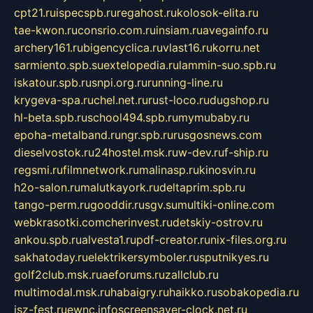
cpt21.ru
ispecspb.ru
regahost.ru
kolosok-elita.ru
tae-kwon.ru
consrio.com.ru
insiam.ru
avegainfo.ru
archery161.ru
bigencyclica.ru
vlast16.ru
korru.net
sarmiento.spb.su
extelopedia.ru
lammin-suo.spb.ru
iskatour.spb.ru
snpi.org.ru
running-line.ru
krygeva-spa.ru
chel.net.ru
rust-loco.ru
dugshop.ru
hl-beta.spb.ru
school494.spb.ru
mymubaby.ru
epoha-metalband.ru
ngr.spb.ru
rusgosnews.com
dieselvostok.ru
24hostel.msk.ru
w-dev.ru
f-ship.ru
regsmi.ru
filmnetwork.ru
malinasp.ru
kinosvin.ru
h2o-salon.ru
malutkayork.ru
deltaprim.spb.ru
tango-perm.ru
gooddir.ru
sgv.su
multiki-online.com
webkrasotki.com
cherinvest.ru
detskiy-ostrov.ru
ankou.spb.ru
alvesta1.ru
pdf-creator.ru
nix-files.org.ru
sakhatoday.ru
elektrikersymboler.ru
sputnikyes.ru
golf2club.msk.ru
aeforums.ru
zallclub.ru
multimodal.msk.ru
habaigry.ru
haikko.ru
sobakopedia.ru
isz-fest.ru
ewnc.info
screensaver-clock.net.ru