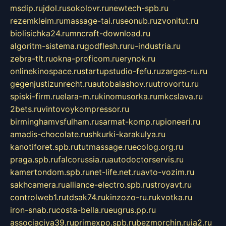
msdip.ru
jdol.ru
sokolovr.ru
newtech-spb.ru
rezemkleim.ru
massage-tai.ru
seonub.ru
zvonitut.ru
biolisichka24.ru
mncraft-download.ru
algoritm-sistema.ru
godflesh.ru
ru-industria.ru
zebra-tlt.ru
okna-proficom.ru
erynok.ru
onlinekinospace.ru
startupstudio-fefu.ru
zarges-ru.ru
gegenjustizunrecht.ru
autobalashov.ru
utrovortu.ru
spiski-firm.ru
elara-m.ru
kinomusorka.ru
mkcslava.ru
2bets.ru
vintovoykompressor.ru
birminghamvsfulham.ru
sarmat-komp.ru
pioneeri.ru
amadis-chocolate.ru
shkurki-karakulya.ru
kanotiforet.spb.ru
tutmassage.ru
ecolog.org.ru
praga.spb.ru
falcorussia.ru
autodoctorservis.ru
kamertondom.spb.ru
net-life.net.ru
avto-vozim.ru
sakhcamera.ru
alliance-electro.spb.ru
stroyavt.ru
controlweb1.ru
tdsak74.ru
kinzozo-ru.ru
kvotka.ru
iron-snab.ru
costa-bella.ru
eugrus.pp.ru
associaciya39.ru
primexpo.spb.ru
bezmorchin.ru
ia2.ru