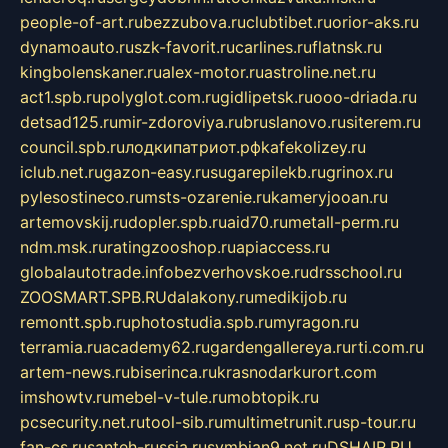
people-of-art.ru
bezzubova.ru
clubtibet.ru
orior-aks.ru
dynamoauto.ru
szk-favorit.ru
carlines.ru
flatnsk.ru
kingbolenskaner.ru
alex-motor.ru
astroline.net.ru
act1.spb.ru
polyglot.com.ru
gidlipetsk.ru
ooo-driada.ru
detsad125.ru
mir-zdoroviya.ru
bruslanovo.ru
siterem.ru
council.spb.ru
лодкипатриот.рф
kafekolizey.ru
iclub.net.ru
gazon-easy.ru
sugarepilekb.ru
grinox.ru
pylesostineco.ru
msts-ozarenie.ru
kameryjooan.ru
artemovskij.ru
dopler.spb.ru
aid70.ru
metall-perm.ru
ndm.msk.ru
ratingzooshop.ru
apiaccess.ru
globalautotrade.info
bezverhovskoe.ru
drsschool.ru
ZOOSMART.SPB.RU
dalakony.ru
medikijob.ru
remontt.spb.ru
photostudia.spb.ru
myragon.ru
terramia.ru
academy62.ru
gardengallereya.ru
rti.com.ru
artem-news.ru
biserinca.ru
krasnodarkurort.com
imshowtv.ru
mebel-v-tule.ru
mobtopik.ru
pcsecurity.net.ru
tool-sib.ru
multimetrunit.ru
sp-tour.ru
fan-cs.ru
santeh-russia.ru
symbian9.net.ru
DSHAIR.RU