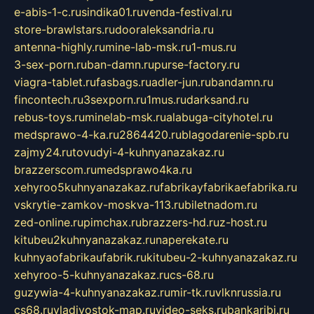
e-abis-1-c.ru
sindika01.ru
venda-festival.ru
store-brawlstars.ru
dooraleksandria.ru
antenna-highly.ru
mine-lab-msk.ru
1-mus.ru
3-sex-porn.ru
ban-damn.ru
purse-factory.ru
viagra-tablet.ru
fasbags.ru
adler-jun.ru
bandamn.ru
fincontech.ru
3sexporn.ru
1mus.ru
darksand.ru
rebus-toys.ru
minelab-msk.ru
alabuga-cityhotel.ru
medsprawo-4-ka.ru
2864420.ru
blagodarenie-spb.ru
zajmy24.ru
tovudyi-4-kuhnyanazakaz.ru
brazzerscom.ru
medsprawo4ka.ru
xehyroo5kuhnyanazakaz.ru
fabrikayfabrikaefabrika.ru
vskrytie-zamkov-moskva-113.ru
biletnadom.ru
zed-online.ru
pimchax.ru
brazzers-hd.ru
z-host.ru
kitubeu2kuhnyanazakaz.ru
naperekate.ru
kuhnyaofabrikaufabrik.ru
kitubeu-2-kuhnyanazakaz.ru
xehyroo-5-kuhnyanazakaz.ru
cs-68.ru
guzywia-4-kuhnyanazakaz.ru
mir-tk.ru
vlknrussia.ru
cs68.ru
vladivostok-map.ru
video-seks.ru
bankaribi.ru