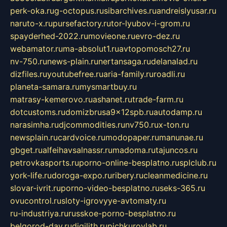
perk-oka.ru
g-octopus.ru
sibarchives.ru
andreislyusar.ru
naruto-x.ru
pursefactory.ru
tor-lyubov-i-grom.ru
spayderhed-2022.ru
movieone.ru
evro-dez.ru
webamator.ru
ma-absolut1.ru
avtopomosch27.ru
nv-750.ru
news-plain.ru
nertansaga.ru
delanalad.ru
dizfiles.ru
youtubefree.ru
aria-family.ru
roadli.ru
planeta-samara.ru
mysmartbuy.ru
matrasy-kemerovo.ru
ashanet.ru
trade-farm.ru
dotcustoms.ru
domizbrusa9x12spb.ru
autodamp.ru
narasimha.ru
djcommodities.ru
nv750.ru
x-ton.ru
newsplain.ru
cardvoice.ru
modopaper.ru
manunae.ru
gbget.ru
alfeihavsalnassr.ru
madoma.ru
tajuncos.ru
petrovkasports.ru
porno-online-besplatno.ru
splclub.ru
york-life.ru
doroga-expo.ru
ribery.ru
cleanmedicine.ru
slovar-ivrit.ru
porno-video-besplatno.ru
seks-365.ru
ovucontrol.ru
sloty-igrovyye-avtomaty.ru
ru-industriya.ru
russkoe-porno-besplatno.ru
belgorod-day.ru
digilith.ru
pichkurovlab.ru