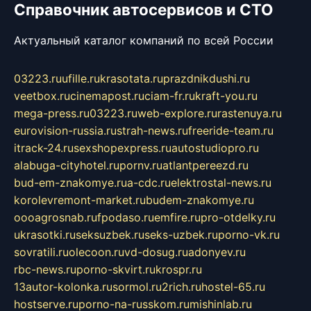
Справочник автосервисов и СТО
Актуальный каталог компаний по всей России
03223.ru
ufille.ru
krasotata.ru
prazdnikdushi.ru
veetbox.ru
cinemapost.ru
ciam-fr.ru
kraft-you.ru
mega-press.ru
03223.ru
web-explore.ru
rastenuya.ru
eurovision-russia.ru
strah-news.ru
freeride-team.ru
itrack-24.ru
sexshopexpress.ru
autostudiopro.ru
alabuga-cityhotel.ru
pornv.ru
atlantpereezd.ru
bud-em-znakomye.ru
a-cdc.ru
elektrostal-news.ru
korolevremont-market.ru
budem-znakomye.ru
oooagrosnab.ru
fpodaso.ru
emfire.ru
pro-otdelky.ru
ukrasotki.ru
seksuzbek.ru
seks-uzbek.ru
porno-vk.ru
sovratili.ru
olecoon.ru
vd-dosug.ru
adonyev.ru
rbc-news.ru
porno-skvirt.ru
krospr.ru
13autor-kolonka.ru
sormol.ru
2rich.ru
hostel-65.ru
hostserve.ru
porno-na-russkom.ru
mishinlab.ru