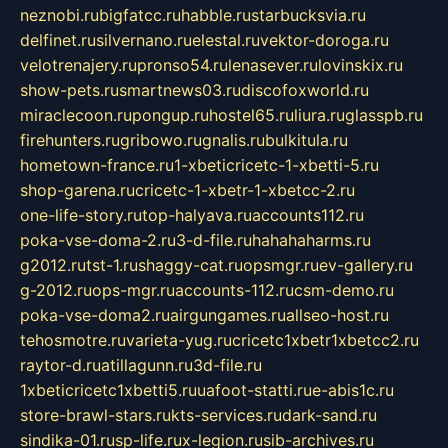
neznobi.ru
bigfatcc.ru
habble.ru
starbucksvia.ru
delfinet.ru
silvernano.ru
elestal.ru
vektor-doroga.ru
velotrenajery.ru
pronso54.ru
lenasever.ru
lovinskix.ru
show-pets.ru
smartnews03.ru
discofoxworld.ru
miraclecoon.ru
pongup.ru
hostel65.ru
liura.ru
glasspb.ru
firehunters.ru
gribowo.ru
gnalis.ru
bulkitula.ru
hometown-france.ru
1-xbeticricetc-1-xbetti-5.ru
shop-garena.ru
cricetc-1-xbetr-1-xbetcc-2.ru
one-life-story.ru
top-halyava.ru
accounts112.ru
poka-vse-doma-2.ru
3-d-file.ru
hahahaharms.ru
g2012.ru
tst-1.ru
shaggy-cat.ru
opsmgr.ru
ev-gallery.ru
g-2012.ru
ops-mgr.ru
accounts-112.ru
csm-demo.ru
poka-vse-doma2.ru
airgungames.ru
allseo-host.ru
tehosmotre.ru
varieta-yug.ru
cricetc1xbetr1xbetcc2.ru
raytor-d.ru
atillagunn.ru
3d-file.ru
1xbeticricetc1xbetti5.ru
uafoot-statti.ru
e-abis1c.ru
store-brawl-stars.ru
kts-services.ru
dark-sand.ru
sindika-01.ru
sp-life.ru
x-legion.ru
sib-archives.ru