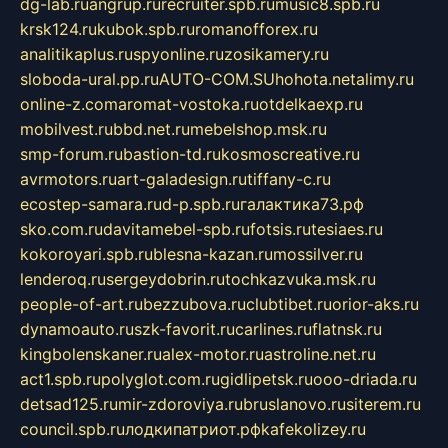
dg-lab.ru
angrup.ru
recruiter.spb.ru
music8.spb.ru
krsk124.ru
kubok.spb.ru
romanofforex.ru
analitikaplus.ru
spyonline.ru
zosikamery.ru
sloboda-ural.pp.ru
AUTO-COM.SU
hohota.net
alimy.ru
online-z.com
aromat-vostoka.ru
otdelkaexp.ru
mobilvest.ru
bbd.net.ru
mebelshop.msk.ru
smp-forum.ru
bastion-td.ru
kosmoscreative.ru
avrmotors.ru
art-galadesign.ru
tiffany-c.ru
ecostep-samara.ru
d-p.spb.ru
галактика73.рф
sko.com.ru
davitamebel-spb.ru
fotsis.ru
tesiaes.ru
kokoroyari.spb.ru
blesna-kazan.ru
mossilver.ru
lenderoq.ru
sergeydobrin.ru
tochkazvuka.msk.ru
people-of-art.ru
bezzubova.ru
clubtibet.ru
orior-aks.ru
dynamoauto.ru
szk-favorit.ru
carlines.ru
flatnsk.ru
kingbolenskaner.ru
alex-motor.ru
astroline.net.ru
act1.spb.ru
polyglot.com.ru
gidlipetsk.ru
ooo-driada.ru
detsad125.ru
mir-zdoroviya.ru
bruslanovo.ru
siterem.ru
council.spb.ru
лодкипатриот.рф
kafekolizey.ru