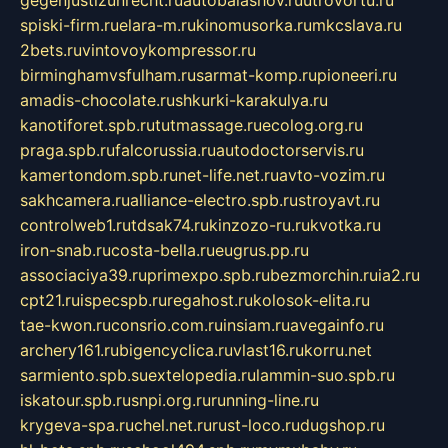
gegenjustizunrecht.ru
autobalashov.ru
utrovortu.ru
spiski-firm.ru
elara-m.ru
kinomusorka.ru
mkcslava.ru
2bets.ru
vintovoykompressor.ru
birminghamvsfulham.ru
sarmat-komp.ru
pioneeri.ru
amadis-chocolate.ru
shkurki-karakulya.ru
kanotiforet.spb.ru
tutmassage.ru
ecolog.org.ru
praga.spb.ru
falcorussia.ru
autodoctorservis.ru
kamertondom.spb.ru
net-life.net.ru
avto-vozim.ru
sakhcamera.ru
alliance-electro.spb.ru
stroyavt.ru
controlweb1.ru
tdsak74.ru
kinzozo-ru.ru
kvotka.ru
iron-snab.ru
costa-bella.ru
eugrus.pp.ru
associaciya39.ru
primexpo.spb.ru
bezmorchin.ru
ia2.ru
cpt21.ru
ispecspb.ru
regahost.ru
kolosok-elita.ru
tae-kwon.ru
consrio.com.ru
insiam.ru
avegainfo.ru
archery161.ru
bigencyclica.ru
vlast16.ru
korru.net
sarmiento.spb.su
extelopedia.ru
lammin-suo.spb.ru
iskatour.spb.ru
snpi.org.ru
running-line.ru
krygeva-spa.ru
chel.net.ru
rust-loco.ru
dugshop.ru