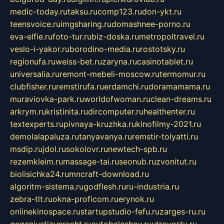
medic-today.ru
taksu.ru
comp123.ru
don-ykt.ru
teensvoice.ru
imgsharing.ru
domashnee-porno.ru
eva-elfie.ru
foto-tur.ru
biz-doska.ru
metropoltravel.ru
veslo-i-yakor.ru
borodino-media.ru
rostotsky.ru
regionufa.ru
weiss-bet.ru
zaryna.ru
casinotablet.ru
universalia.ru
remont-mebeli-moscow.ru
termomur.ru
clubfisher.ru
remstirufa.ru
erdamchi.ru
doramamama.ru
muraviovka-park.ru
worldofwoman.ru
clean-dreams.ru
arkrym.ru
kristinita.ru
dircomputer.ru
healthenter.ru
textexperts.ru
pivnaya-kruzhka.ru
kinofilmy-2021.ru
demolalapaluza.ru
tanyavanya.ru
remstir-tolyatti.ru
msdip.ru
jdol.ru
sokolovr.ru
newtech-spb.ru
rezemkleim.ru
massage-tai.ru
seonub.ru
zvonitut.ru
biolisichka24.ru
mncraft-download.ru
algoritm-sistema.ru
godflesh.ru
ru-industria.ru
zebra-tlt.ru
okna-proficom.ru
erynok.ru
onlinekinospace.ru
startupstudio-fefu.ru
zarges-ru.ru