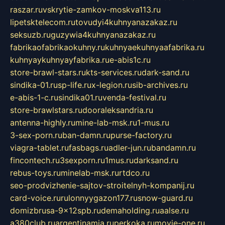
raszar.ru
vskrytie-zamkov-moskva113.ru
lipetsktelecom.ru
tovudyi4kuhnyanazakaz.ru
seksuzb.ru
guzywia4kuhnyanazakaz.ru
fabrikaofabrikaokuhny.ru
kuhnyaekuhnyaafabrika.ru
kuhnyaykuhnyayfabrika.ru
e-abis1c.ru
store-brawl-stars.ru
kts-services.ru
dark-sand.ru
sindika-01.ru
sp-life.ru
x-legion.ru
sib-archives.ru
e-abis-1-c.ru
sindika01.ru
venda-festival.ru
store-brawlstars.ru
dooraleksandria.ru
antenna-highly.ru
mine-lab-msk.ru
1-mus.ru
3-sex-porn.ru
ban-damn.ru
purse-factory.ru
viagra-tablet.ru
fasbags.ru
adler-jun.ru
bandamn.ru
fincontech.ru
3sexporn.ru
1mus.ru
darksand.ru
rebus-toys.ru
minelab-msk.ru
rtdco.ru
seo-prodvizhenie-sajtov-stroitelnyh-kompanij.ru
card-voice.ru
rulonnyygazon177.ru
snow-guard.ru
domizbrusa-9x12spb.ru
demaholding.ru
aalse.ru
a380club.ru
argentinamia.ru
perkoka.ru
movie-one.ru