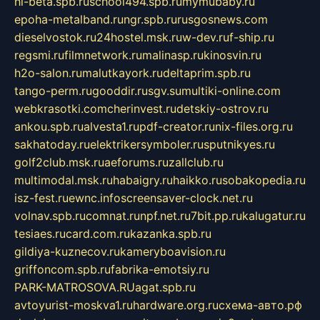
hl-beta.spb.ru
school494.spb.ru
mymubaby.ru
epoha-metalband.ru
ngr.spb.ru
rusgosnews.com
dieselvostok.ru
24hostel.msk.ru
w-dev.ru
f-ship.ru
regsmi.ru
filmnetwork.ru
malinasp.ru
kinosvin.ru
h2o-salon.ru
malutkayork.ru
deltaprim.spb.ru
tango-perm.ru
gooddir.ru
sgv.su
multiki-online.com
webkrasotki.com
cherinvest.ru
detskiy-ostrov.ru
ankou.spb.ru
alvesta1.ru
pdf-creator.ru
nix-files.org.ru
sakhatoday.ru
elektrikersymboler.ru
sputnikyes.ru
golf2club.msk.ru
aeforums.ru
zallclub.ru
multimodal.msk.ru
habaigry.ru
haikko.ru
sobakopedia.ru
isz-fest.ru
ewnc.info
screensaver-clock.net.ru
volnav.spb.ru
comnat.ru
npf.net.ru
7bit.pp.ru
kalugatur.ru
tesiaes.ru
card.com.ru
kazanka.spb.ru
gildiya-kuznecov.ru
kameryboavision.ru
griffoncom.spb.ru
fabrika-emotsiy.ru
PARK-MATROSOVA.RU
agat.spb.ru
avtoyurist-moskva1.ru
hardware.org.ru
схема-авто.рф