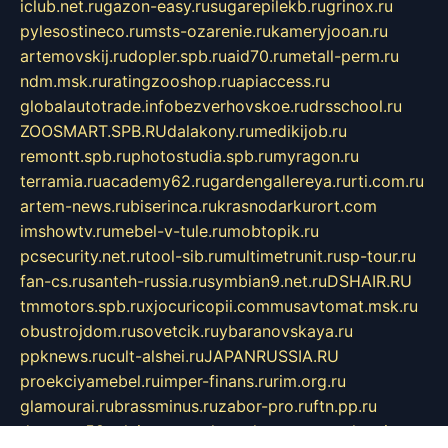
iclub.net.ru
gazon-easy.ru
sugarepilekb.ru
grinox.ru
pylesostineco.ru
msts-ozarenie.ru
kameryjooan.ru
artemovskij.ru
dopler.spb.ru
aid70.ru
metall-perm.ru
ndm.msk.ru
ratingzooshop.ru
apiaccess.ru
globalautotrade.info
bezverhovskoe.ru
drsschool.ru
ZOOSMART.SPB.RU
dalakony.ru
medikijob.ru
remontt.spb.ru
photostudia.spb.ru
myragon.ru
terramia.ru
academy62.ru
gardengallereya.ru
rti.com.ru
artem-news.ru
biserinca.ru
krasnodarkurort.com
imshowtv.ru
mebel-v-tule.ru
mobtopik.ru
pcsecurity.net.ru
tool-sib.ru
multimetrunit.ru
sp-tour.ru
fan-cs.ru
santeh-russia.ru
symbian9.net.ru
DSHAIR.RU
tmmotors.spb.ru
xjocuricopii.com
musavtomat.msk.ru
obustrojdom.ru
sovetcik.ru
ybaranovskaya.ru
ppknews.ru
cult-alshei.ru
JAPANRUSSIA.RU
proekciyamebel.ru
imper-finans.ru
rim.org.ru
glamourai.ru
brassminus.ru
zabor-pro.ru
ftn.pp.ru
dorogoe58.ru
laimengpacker.ru
kuzova-zapchasti.ru