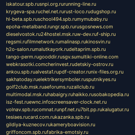
iskatour.spb.ru
snpi.org.ru
running-line.ru
krygeva-spa.ru
chel.net.ru
rust-loco.ru
dugshop.ru
hl-beta.spb.ru
school494.spb.ru
mymubaby.ru
epoha-metalband.ru
ngr.spb.ru
rusgosnews.com
dieselvostok.ru
24hostel.msk.ru
w-dev.ru
f-ship.ru
regsmi.ru
filmnetwork.ru
malinasp.ru
kinosvin.ru
h2o-salon.ru
malutkayork.ru
deltaprim.spb.ru
tango-perm.ru
gooddir.ru
sgv.su
multiki-online.com
webkrasotki.com
cherinvest.ru
detskiy-ostrov.ru
ankou.spb.ru
alvesta1.ru
pdf-creator.ru
nix-files.org.ru
sakhatoday.ru
elektrikersymboler.ru
sputnikyes.ru
golf2club.msk.ru
aeforums.ru
zallclub.ru
multimodal.msk.ru
habaigry.ru
haikko.ru
sobakopedia.ru
isz-fest.ru
ewnc.info
screensaver-clock.net.ru
volnav.spb.ru
comnat.ru
npf.net.ru
7bit.pp.ru
kalugatur.ru
tesiaes.ru
card.com.ru
kazanka.spb.ru
gildiya-kuznecov.ru
kameryboavision.ru
griffoncom.spb.ru
fabrika-emotsiy.ru