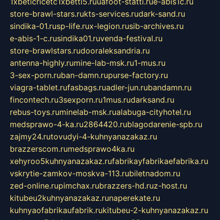
1xbeticricetc1xbetti5.ru
uafoot-statti.ru
e-abis1c.ru
store-brawl-stars.ru
kts-services.ru
dark-sand.ru
sindika-01.ru
sp-life.ru
x-legion.ru
sib-archives.ru
e-abis-1-c.ru
sindika01.ru
venda-festival.ru
store-brawlstars.ru
dooraleksandria.ru
antenna-highly.ru
mine-lab-msk.ru
1-mus.ru
3-sex-porn.ru
ban-damn.ru
purse-factory.ru
viagra-tablet.ru
fasbags.ru
adler-jun.ru
bandamn.ru
fincontech.ru
3sexporn.ru
1mus.ru
darksand.ru
rebus-toys.ru
minelab-msk.ru
alabuga-cityhotel.ru
medsprawo-4-ka.ru
2864420.ru
blagodarenie-spb.ru
zajmy24.ru
tovudyi-4-kuhnyanazakaz.ru
brazzerscom.ru
medsprawo4ka.ru
xehyroo5kuhnyanazakaz.ru
fabrikayfabrikaefabrika.ru
vskrytie-zamkov-moskva-113.ru
biletnadom.ru
zed-online.ru
pimchax.ru
brazzers-hd.ru
z-host.ru
kitubeu2kuhnyanazakaz.ru
naperekate.ru
kuhnyaofabrikaufabrik.ru
kitubeu-2-kuhnyanazakaz.ru