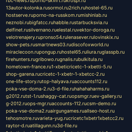
rbc-news.ru
porno-skvirt.ru
krospr.ru
13autor-kolonka.ru
sormol.ru
2rich.ru
hostel-65.ru
hostserve.ru
porno-na-russkom.ru
mishinlab.ru
neznobi.ru
bigfatcc.ru
habble.ru
starbucksvia.ru
delfinet.ru
silvernano.ru
elestal.ru
vektor-doroga.ru
velotrenajery.ru
pronso54.ru
lenasever.ru
lovinskix.ru
show-pets.ru
smartnews03.ru
discofoxworld.ru
miraclecoon.ru
pongup.ru
hostel65.ru
liura.ru
glasspb.ru
firehunters.ru
gribowo.ru
gnalis.ru
bulkitula.ru
hometown-france.ru
1-xbeticricetc-1-xbetti-5.ru
shop-garena.ru
cricetc-1-xbetr-1-xbetcc-2.ru
one-life-story.ru
top-halyava.ru
accounts112.ru
poka-vse-doma-2.ru
3-d-file.ru
hahahaharms.ru
g2012.ru
tst-1.ru
shaggy-cat.ru
opsmgr.ru
ev-gallery.ru
g-2012.ru
ops-mgr.ru
accounts-112.ru
csm-demo.ru
poka-vse-doma2.ru
airgungames.ru
allseo-host.ru
tehosmotre.ru
varieta-yug.ru
cricetc1xbetr1xbetcc2.ru
raytor-d.ru
atillagunn.ru
3d-file.ru