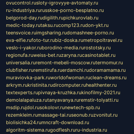
ovucontrol.ru
sloty-igrovyye-avtomaty.ru
ru-industriya.ru
russkoe-porno-besplatno.ru
belgorod-day.ru
digilith.ru
pichkurovlab.ru
medic-today.ru
taksu.ru
comp123.ru
don-ykt.ru
teensvoice.ru
imgsharing.ru
domashnee-porno.ru
eva-elfie.ru
foto-tur.ru
biz-doska.ru
metropoltravel.ru
veslo-i-yakor.ru
borodino-media.ru
rostotsky.ru
regionufa.ru
weiss-bet.ru
zaryna.ru
casinotablet.ru
universalia.ru
remont-mebeli-moscow.ru
termomur.ru
clubfisher.ru
remstirufa.ru
erdamchi.ru
doramamama.ru
muraviovka-park.ru
worldofwoman.ru
clean-dreams.ru
arkrym.ru
kristinita.ru
dircomputer.ru
healthenter.ru
textexperts.ru
pivnaya-kruzhka.ru
kinofilmy-2021.ru
demolalapaluza.ru
tanyavanya.ru
remstir-tolyatti.ru
msdip.ru
jdol.ru
sokolovr.ru
newtech-spb.ru
rezemkleim.ru
massage-tai.ru
seonub.ru
zvonitut.ru
biolisichka24.ru
mncraft-download.ru
algoritm-sistema.ru
godflesh.ru
ru-industria.ru