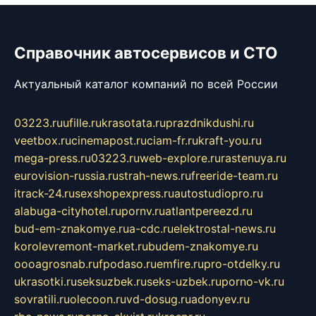
Справочник автосервисов и СТО
Актуальный каталог компаний по всей России
03223.ru
ufille.ru
krasotata.ru
prazdnikdushi.ru
veetbox.ru
cinemapost.ru
ciam-fr.ru
kraft-you.ru
mega-press.ru
03223.ru
web-explore.ru
rastenuya.ru
eurovision-russia.ru
strah-news.ru
freeride-team.ru
itrack-24.ru
sexshopexpress.ru
autostudiopro.ru
alabuga-cityhotel.ru
pornv.ru
atlantpereezd.ru
bud-em-znakomye.ru
a-cdc.ru
elektrostal-news.ru
korolevremont-market.ru
budem-znakomye.ru
oooagrosnab.ru
fpodaso.ru
emfire.ru
pro-otdelky.ru
ukrasotki.ru
seksuzbek.ru
seks-uzbek.ru
porno-vk.ru
sovratili.ru
olecoon.ru
vd-dosug.ru
adonyev.ru