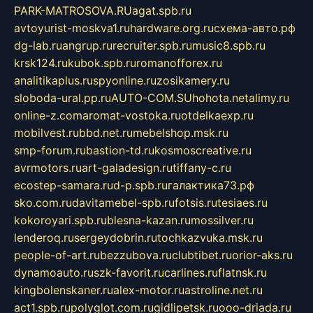
PARK-MATROSOVA.RU
agat.spb.ru
avtoyurist-moskva1.ru
hardware.org.ru
схема-авто.рф
dg-lab.ru
angrup.ru
recruiter.spb.ru
music8.spb.ru
krsk124.ru
kubok.spb.ru
romanofforex.ru
analitikaplus.ru
spyonline.ru
zosikamery.ru
sloboda-ural.pp.ru
AUTO-COM.SU
hohota.net
alimy.ru
online-z.com
aromat-vostoka.ru
otdelkaexp.ru
mobilvest.ru
bbd.net.ru
mebelshop.msk.ru
smp-forum.ru
bastion-td.ru
kosmoscreative.ru
avrmotors.ru
art-galadesign.ru
tiffany-c.ru
ecostep-samara.ru
d-p.spb.ru
галактика73.рф
sko.com.ru
davitamebel-spb.ru
fotsis.ru
tesiaes.ru
kokoroyari.spb.ru
blesna-kazan.ru
mossilver.ru
lenderoq.ru
sergeydobrin.ru
tochkazvuka.msk.ru
people-of-art.ru
bezzubova.ru
clubtibet.ru
orior-aks.ru
dynamoauto.ru
szk-favorit.ru
carlines.ru
flatnsk.ru
kingbolenskaner.ru
alex-motor.ru
astroline.net.ru
act1.spb.ru
polyglot.com.ru
gidlipetsk.ru
ooo-driada.ru