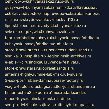
xehyroo-5-kuhnyanazakaz.ru
cs-68.ru
guzywia-4-kuhnyanazakaz.ru
mir-tk.ru
vlknrussia.ru
cs68.ru
vladivostok-map.ru
video-seks.ru
bankaribi.ru
raszar.ru
vskrytie-zamkov-moskva113.ru
lipetsktelecom.ru
tovudyi4kuhnyanazakaz.ru
seksuzb.ru
guzywia4kuhnyanazakaz.ru
fabrikaofabrikaokuhny.ru
kuhnyaekuhnyaafabrika.ru
kuhnyaykuhnyayfabrika.ru
e-abis1c.ru
store-brawl-stars.ru
kts-services.ru
dark-sand.ru
sindika-01.ru
sp-life.ru
x-legion.ru
sib-archives.ru
e-abis-1-c.ru
sindika01.ru
venda-festival.ru
store-brawlstars.ru
dooraleksandria.ru
antenna-highly.ru
mine-lab-msk.ru
1-mus.ru
3-sex-porn.ru
ban-damn.ru
purse-factory.ru
viagra-tablet.ru
fasbags.ru
adler-jun.ru
bandamn.ru
fincontech.ru
3sexporn.ru
1mus.ru
darksand.ru
rebus-toys.ru
minelab-msk.ru
rtdco.ru
seo-prodvizhenie-sajtov-stroitelnyh-kompanij.ru