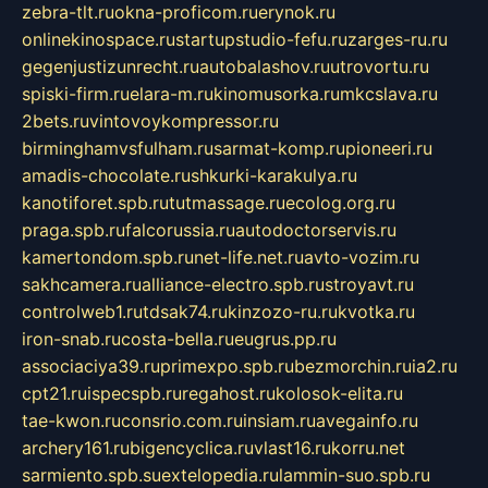
zebra-tlt.ru
okna-proficom.ru
erynok.ru
onlinekinospace.ru
startupstudio-fefu.ru
zarges-ru.ru
gegenjustizunrecht.ru
autobalashov.ru
utrovortu.ru
spiski-firm.ru
elara-m.ru
kinomusorka.ru
mkcslava.ru
2bets.ru
vintovoykompressor.ru
birminghamvsfulham.ru
sarmat-komp.ru
pioneeri.ru
amadis-chocolate.ru
shkurki-karakulya.ru
kanotiforet.spb.ru
tutmassage.ru
ecolog.org.ru
praga.spb.ru
falcorussia.ru
autodoctorservis.ru
kamertondom.spb.ru
net-life.net.ru
avto-vozim.ru
sakhcamera.ru
alliance-electro.spb.ru
stroyavt.ru
controlweb1.ru
tdsak74.ru
kinzozo-ru.ru
kvotka.ru
iron-snab.ru
costa-bella.ru
eugrus.pp.ru
associaciya39.ru
primexpo.spb.ru
bezmorchin.ru
ia2.ru
cpt21.ru
ispecspb.ru
regahost.ru
kolosok-elita.ru
tae-kwon.ru
consrio.com.ru
insiam.ru
avegainfo.ru
archery161.ru
bigencyclica.ru
vlast16.ru
korru.net
sarmiento.spb.su
extelopedia.ru
lammin-suo.spb.ru