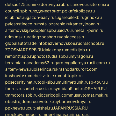
detsad125.ru
mir-zdoroviya.ru
bruslanovo.ru
siterem.ru
council.spb.ru
лодкипатриот.рф
kafekolizey.ru
iclub.net.ru
gazon-easy.ru
sugarepilekb.ru
grinox.ru
pylesostineco.ru
msts-ozarenie.ru
kameryjooan.ru
artemovskij.ru
dopler.spb.ru
aid70.ru
metall-perm.ru
ndm.msk.ru
ratingzooshop.ru
apiaccess.ru
globalautotrade.info
bezverhovskoe.ru
drsschool.ru
ZOOSMART.SPB.RU
dalakony.ru
medikijob.ru
remontt.spb.ru
photostudia.spb.ru
myragon.ru
terramia.ru
academy62.ru
gardengallereya.ru
rti.com.ru
artem-news.ru
biserinca.ru
krasnodarkurort.com
imshowtv.ru
mebel-v-tule.ru
mobtopik.ru
pcsecurity.net.ru
tool-sib.ru
multimetrunit.ru
sp-tour.ru
fan-cs.ru
santeh-russia.ru
symbian9.net.ru
DSHAIR.RU
tmmotors.spb.ru
xjocuricopii.com
musavtomat.msk.ru
obustrojdom.ru
sovetcik.ru
ybaranovskaya.ru
ppknews.ru
cult-alshei.ru
JAPANRUSSIA.RU
proekciyamebel.ru
imper-finans.ru
rim.org.ru