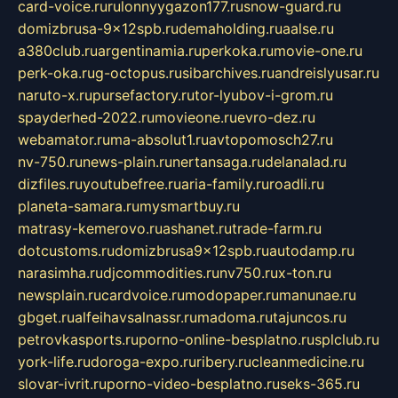
card-voice.ru
rulonnyygazon177.ru
snow-guard.ru
domizbrusa-9x12spb.ru
demaholding.ru
aalse.ru
a380club.ru
argentinamia.ru
perkoka.ru
movie-one.ru
perk-oka.ru
g-octopus.ru
sibarchives.ru
andreislyusar.ru
naruto-x.ru
pursefactory.ru
tor-lyubov-i-grom.ru
spayderhed-2022.ru
movieone.ru
evro-dez.ru
webamator.ru
ma-absolut1.ru
avtopomosch27.ru
nv-750.ru
news-plain.ru
nertansaga.ru
delanalad.ru
dizfiles.ru
youtubefree.ru
aria-family.ru
roadli.ru
planeta-samara.ru
mysmartbuy.ru
matrasy-kemerovo.ru
ashanet.ru
trade-farm.ru
dotcustoms.ru
domizbrusa9x12spb.ru
autodamp.ru
narasimha.ru
djcommodities.ru
nv750.ru
x-ton.ru
newsplain.ru
cardvoice.ru
modopaper.ru
manunae.ru
gbget.ru
alfeihavsalnassr.ru
madoma.ru
tajuncos.ru
petrovkasports.ru
porno-online-besplatno.ru
splclub.ru
york-life.ru
doroga-expo.ru
ribery.ru
cleanmedicine.ru
slovar-ivrit.ru
porno-video-besplatno.ru
seks-365.ru