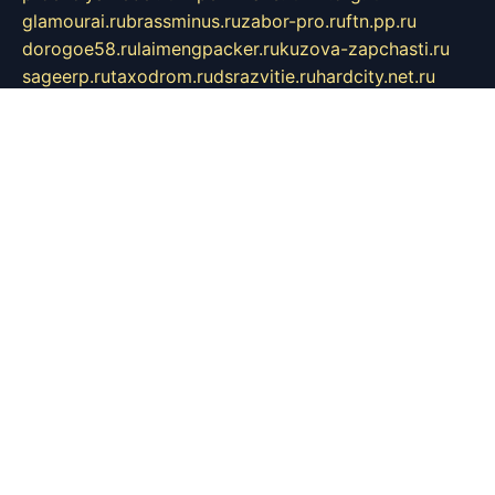
glamourai.ru
brassminus.ru
zabor-pro.ru
ftn.pp.ru
dorogoe58.ru
laimengpacker.ru
kuzova-zapchasti.ru
sageerp.ru
taxodrom.ru
dsrazvitie.ru
hardcity.net.ru
ratinghomegames.ru
topservice25.ru
gubernyan.ru
gtglasslined.ru
ii4.ru
tssport.spb.ru
andorra24.com
blackwallstreet.ru
oboimos.ru
optim-doors.com.ru
ikuch.ru
nycr.org.ru
npa21.ru
vremya-ch.spb.ru
desert000.ru
ivtorgi.ru
ifiori.ru
catalog-statei.ru
dcv.org.ru
spetsmaster174.ru
ipkameryhiseeu.ru
dum26.ru
ruspol.spb.ru
fr-opendp.ru
kam-solnyshko.ru
cheyenne-arapaho.ru
sevzapmetal.spb.ru
ted-lapidus.spb.ru
parasite-eliminator.ru
sigma-complete.ru
modernworld.ru
dama-moda.ru
eholot-group.ru
sk-nvkz.ru
DRONGOLD.RU
democratia2.ru
i-farmer.ru
mass-sport.org
jablonex.spb.ru
bookmess.ru
linkword.ru
refineua.com.ru
cs-spec.net.ru
altay-mebel.ru
DNK-THEATRE.RU
mechaniks.spb.ru
ipcamtechage.ru