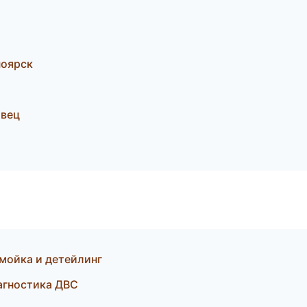
ноярск
овец
мойка и детейлинг
иагностика ДВС