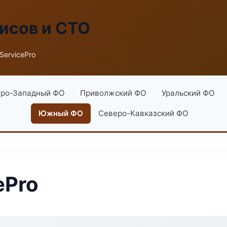
исов и СТО
ServicePro
ро-Западный ФО
Приволжский ФО
Уральский ФО
Южный ФО
Северо-Кавказский ФО
ePro