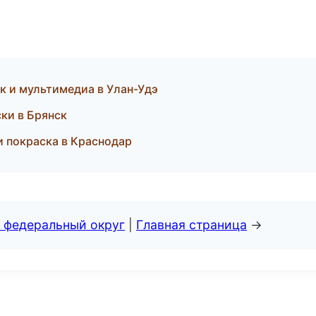
к и мультимедиа в Улан-Удэ
ски в Брянск
и покраска в Краснодар
 федеральный округ
|
Главная страница
→