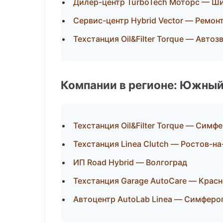
Дилер-центр TurboTech Моторс — Ши
Сервис-центр Hybrid Vector — Ремон
Техстанция Oil&Filter Torque — Авто
Компании в регионе: Южный
Техстанция Oil&Filter Torque — Симф
Техстанция Linea Clutch — Ростов-н
ИП Road Hybrid — Волгоград
Техстанция Garage AutoCare — Крас
Автоцентр AutoLab Linea — Симферо