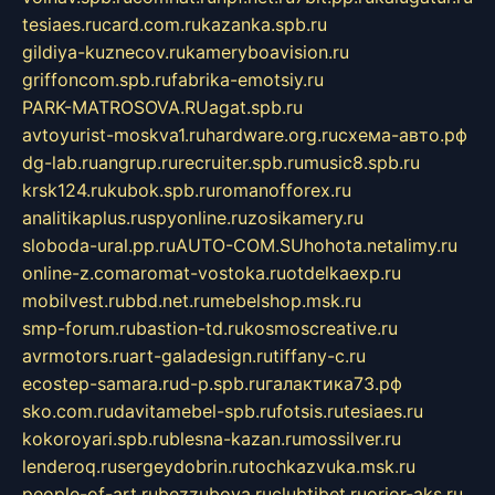
tesiaes.ru
card.com.ru
kazanka.spb.ru
gildiya-kuznecov.ru
kameryboavision.ru
griffoncom.spb.ru
fabrika-emotsiy.ru
PARK-MATROSOVA.RU
agat.spb.ru
avtoyurist-moskva1.ru
hardware.org.ru
схема-авто.рф
dg-lab.ru
angrup.ru
recruiter.spb.ru
music8.spb.ru
krsk124.ru
kubok.spb.ru
romanofforex.ru
analitikaplus.ru
spyonline.ru
zosikamery.ru
sloboda-ural.pp.ru
AUTO-COM.SU
hohota.net
alimy.ru
online-z.com
aromat-vostoka.ru
otdelkaexp.ru
mobilvest.ru
bbd.net.ru
mebelshop.msk.ru
smp-forum.ru
bastion-td.ru
kosmoscreative.ru
avrmotors.ru
art-galadesign.ru
tiffany-c.ru
ecostep-samara.ru
d-p.spb.ru
галактика73.рф
sko.com.ru
davitamebel-spb.ru
fotsis.ru
tesiaes.ru
kokoroyari.spb.ru
blesna-kazan.ru
mossilver.ru
lenderoq.ru
sergeydobrin.ru
tochkazvuka.msk.ru
people-of-art.ru
bezzubova.ru
clubtibet.ru
orior-aks.ru