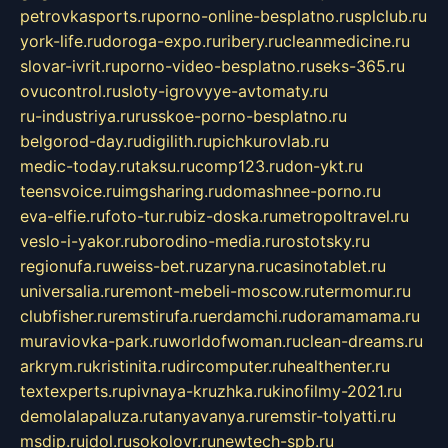
petrovkasports.ru
porno-online-besplatno.ru
splclub.ru
york-life.ru
doroga-expo.ru
ribery.ru
cleanmedicine.ru
slovar-ivrit.ru
porno-video-besplatno.ru
seks-365.ru
ovucontrol.ru
sloty-igrovyye-avtomaty.ru
ru-industriya.ru
russkoe-porno-besplatno.ru
belgorod-day.ru
digilith.ru
pichkurovlab.ru
medic-today.ru
taksu.ru
comp123.ru
don-ykt.ru
teensvoice.ru
imgsharing.ru
domashnee-porno.ru
eva-elfie.ru
foto-tur.ru
biz-doska.ru
metropoltravel.ru
veslo-i-yakor.ru
borodino-media.ru
rostotsky.ru
regionufa.ru
weiss-bet.ru
zaryna.ru
casinotablet.ru
universalia.ru
remont-mebeli-moscow.ru
termomur.ru
clubfisher.ru
remstirufa.ru
erdamchi.ru
doramamama.ru
muraviovka-park.ru
worldofwoman.ru
clean-dreams.ru
arkrym.ru
kristinita.ru
dircomputer.ru
healthenter.ru
textexperts.ru
pivnaya-kruzhka.ru
kinofilmy-2021.ru
demolalapaluza.ru
tanyavanya.ru
remstir-tolyatti.ru
msdip.ru
jdol.ru
sokolovr.ru
newtech-spb.ru