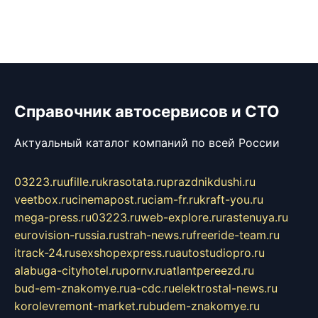
Справочник автосервисов и СТО
Актуальный каталог компаний по всей России
03223.ru
ufille.ru
krasotata.ru
prazdnikdushi.ru
veetbox.ru
cinemapost.ru
ciam-fr.ru
kraft-you.ru
mega-press.ru
03223.ru
web-explore.ru
rastenuya.ru
eurovision-russia.ru
strah-news.ru
freeride-team.ru
itrack-24.ru
sexshopexpress.ru
autostudiopro.ru
alabuga-cityhotel.ru
pornv.ru
atlantpereezd.ru
bud-em-znakomye.ru
a-cdc.ru
elektrostal-news.ru
korolevremont-market.ru
budem-znakomye.ru