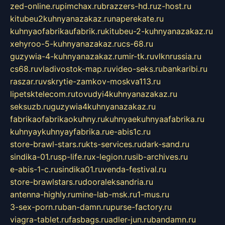
zed-online.ru
pimchax.ru
brazzers-hd.ru
z-host.ru
kitubeu2kuhnyanazakaz.ru
naperekate.ru
kuhnyaofabrikaufabrik.ru
kitubeu-2-kuhnyanazakaz.ru
xehyroo-5-kuhnyanazakaz.ru
cs-68.ru
guzywia-4-kuhnyanazakaz.ru
mir-tk.ru
vlknrussia.ru
cs68.ru
vladivostok-map.ru
video-seks.ru
bankaribi.ru
raszar.ru
vskrytie-zamkov-moskva113.ru
lipetsktelecom.ru
tovudyi4kuhnyanazakaz.ru
seksuzb.ru
guzywia4kuhnyanazakaz.ru
fabrikaofabrikaokuhny.ru
kuhnyaekuhnyaafabrika.ru
kuhnyaykuhnyayfabrika.ru
e-abis1c.ru
store-brawl-stars.ru
kts-services.ru
dark-sand.ru
sindika-01.ru
sp-life.ru
x-legion.ru
sib-archives.ru
e-abis-1-c.ru
sindika01.ru
venda-festival.ru
store-brawlstars.ru
dooraleksandria.ru
antenna-highly.ru
mine-lab-msk.ru
1-mus.ru
3-sex-porn.ru
ban-damn.ru
purse-factory.ru
viagra-tablet.ru
fasbags.ru
adler-jun.ru
bandamn.ru