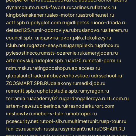
dynamoauto.ru
szk-favorit.ru
carlines.ru
flatnsk.ru
kingbolenskaner.ru
alex-motor.ru
astroline.net.ru
act1.spb.ru
polyglot.com.ru
gidlipetsk.ru
ooo-driada.ru
detsad125.ru
mir-zdoroviya.ru
bruslanovo.ru
siterem.ru
council.spb.ru
лодкипатриот.рф
kafekolizey.ru
iclub.net.ru
gazon-easy.ru
sugarepilekb.ru
grinox.ru
pylesostineco.ru
msts-ozarenie.ru
kameryjooan.ru
artemovskij.ru
dopler.spb.ru
aid70.ru
metall-perm.ru
ndm.msk.ru
ratingzooshop.ru
apiaccess.ru
globalautotrade.info
bezverhovskoe.ru
drsschool.ru
ZOOSMART.SPB.RU
dalakony.ru
medikijob.ru
remontt.spb.ru
photostudia.spb.ru
myragon.ru
terramia.ru
academy62.ru
gardengallereya.ru
rti.com.ru
artem-news.ru
biserinca.ru
krasnodarkurort.com
imshowtv.ru
mebel-v-tule.ru
mobtopik.ru
pcsecurity.net.ru
tool-sib.ru
multimetrunit.ru
sp-tour.ru
fan-cs.ru
santeh-russia.ru
symbian9.net.ru
DSHAIR.RU