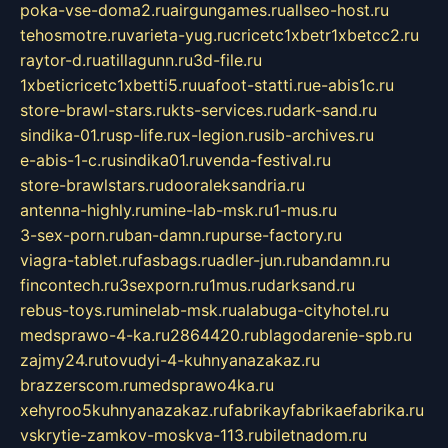
poka-vse-doma2.ru
airgungames.ru
allseo-host.ru
tehosmotre.ru
varieta-yug.ru
cricetc1xbetr1xbetcc2.ru
raytor-d.ru
atillagunn.ru
3d-file.ru
1xbeticricetc1xbetti5.ru
uafoot-statti.ru
e-abis1c.ru
store-brawl-stars.ru
kts-services.ru
dark-sand.ru
sindika-01.ru
sp-life.ru
x-legion.ru
sib-archives.ru
e-abis-1-c.ru
sindika01.ru
venda-festival.ru
store-brawlstars.ru
dooraleksandria.ru
antenna-highly.ru
mine-lab-msk.ru
1-mus.ru
3-sex-porn.ru
ban-damn.ru
purse-factory.ru
viagra-tablet.ru
fasbags.ru
adler-jun.ru
bandamn.ru
fincontech.ru
3sexporn.ru
1mus.ru
darksand.ru
rebus-toys.ru
minelab-msk.ru
alabuga-cityhotel.ru
medsprawo-4-ka.ru
2864420.ru
blagodarenie-spb.ru
zajmy24.ru
tovudyi-4-kuhnyanazakaz.ru
brazzerscom.ru
medsprawo4ka.ru
xehyroo5kuhnyanazakaz.ru
fabrikayfabrikaefabrika.ru
vskrytie-zamkov-moskva-113.ru
biletnadom.ru