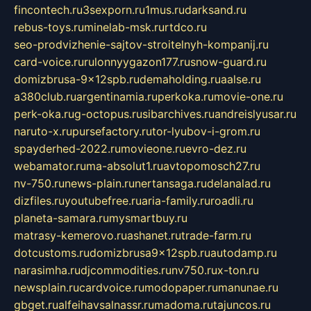
fincontech.ru
3sexporn.ru
1mus.ru
darksand.ru
rebus-toys.ru
minelab-msk.ru
rtdco.ru
seo-prodvizhenie-sajtov-stroitelnyh-kompanij.ru
card-voice.ru
rulonnyygazon177.ru
snow-guard.ru
domizbrusa-9x12spb.ru
demaholding.ru
aalse.ru
a380club.ru
argentinamia.ru
perkoka.ru
movie-one.ru
perk-oka.ru
g-octopus.ru
sibarchives.ru
andreislyusar.ru
naruto-x.ru
pursefactory.ru
tor-lyubov-i-grom.ru
spayderhed-2022.ru
movieone.ru
evro-dez.ru
webamator.ru
ma-absolut1.ru
avtopomosch27.ru
nv-750.ru
news-plain.ru
nertansaga.ru
delanalad.ru
dizfiles.ru
youtubefree.ru
aria-family.ru
roadli.ru
planeta-samara.ru
mysmartbuy.ru
matrasy-kemerovo.ru
ashanet.ru
trade-farm.ru
dotcustoms.ru
domizbrusa9x12spb.ru
autodamp.ru
narasimha.ru
djcommodities.ru
nv750.ru
x-ton.ru
newsplain.ru
cardvoice.ru
modopaper.ru
manunae.ru
gbget.ru
alfeihavsalnassr.ru
madoma.ru
tajuncos.ru