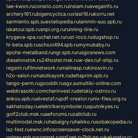
tae-kwon.ru
consrio.com.ru
insiam.ru
avegainfo.ru
archery161.ru
bigencyclica.ru
vlast16.ru
korru.net
sarmiento.spb.su
extelopedia.ru
lammin-suo.spb.ru
iskatour.spb.ru
snpi.org.ru
running-line.ru
krygeva-spa.ru
chel.net.ru
rust-loco.ru
dugshop.ru
hl-beta.spb.ru
school494.spb.ru
mymubaby.ru
epoha-metalband.ru
ngr.spb.ru
rusgosnews.com
dieselvostok.ru
24hostel.msk.ru
w-dev.ru
f-ship.ru
regsmi.ru
filmnetwork.ru
malinasp.ru
kinosvin.ru
h2o-salon.ru
malutkayork.ru
deltaprim.spb.ru
tango-perm.ru
gooddir.ru
sgv.su
multiki-online.com
webkrasotki.com
cherinvest.ru
detskiy-ostrov.ru
ankou.spb.ru
alvesta1.ru
pdf-creator.ru
nix-files.org.ru
sakhatoday.ru
elektrikersymboler.ru
sputnikyes.ru
golf2club.msk.ru
aeforums.ru
zallclub.ru
multimodal.msk.ru
habaigry.ru
haikko.ru
sobakopedia.ru
isz-fest.ru
ewnc.info
screensaver-clock.net.ru
volnav.spb.ru
comnat.ru
npf.net.ru
7bit.pp.ru
kalugatur.ru