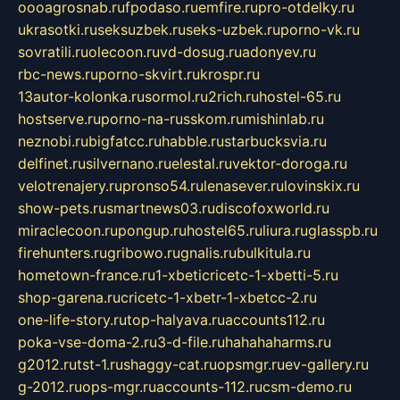
oooagrosnab.ru
fpodaso.ru
emfire.ru
pro-otdelky.ru
ukrasotki.ru
seksuzbek.ru
seks-uzbek.ru
porno-vk.ru
sovratili.ru
olecoon.ru
vd-dosug.ru
adonyev.ru
rbc-news.ru
porno-skvirt.ru
krospr.ru
13autor-kolonka.ru
sormol.ru
2rich.ru
hostel-65.ru
hostserve.ru
porno-na-russkom.ru
mishinlab.ru
neznobi.ru
bigfatcc.ru
habble.ru
starbucksvia.ru
delfinet.ru
silvernano.ru
elestal.ru
vektor-doroga.ru
velotrenajery.ru
pronso54.ru
lenasever.ru
lovinskix.ru
show-pets.ru
smartnews03.ru
discofoxworld.ru
miraclecoon.ru
pongup.ru
hostel65.ru
liura.ru
glasspb.ru
firehunters.ru
gribowo.ru
gnalis.ru
bulkitula.ru
hometown-france.ru
1-xbeticricetc-1-xbetti-5.ru
shop-garena.ru
cricetc-1-xbetr-1-xbetcc-2.ru
one-life-story.ru
top-halyava.ru
accounts112.ru
poka-vse-doma-2.ru
3-d-file.ru
hahahaharms.ru
g2012.ru
tst-1.ru
shaggy-cat.ru
opsmgr.ru
ev-gallery.ru
g-2012.ru
ops-mgr.ru
accounts-112.ru
csm-demo.ru