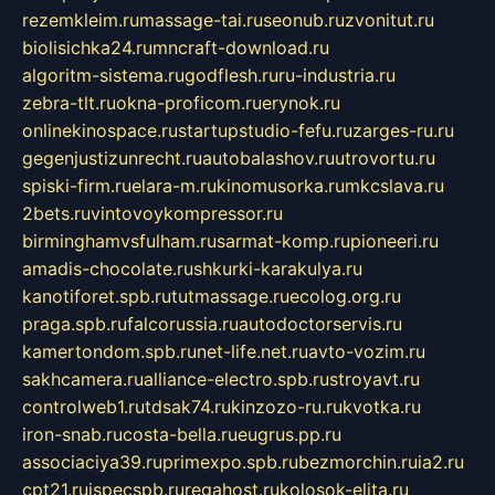
rezemkleim.ru
massage-tai.ru
seonub.ru
zvonitut.ru
biolisichka24.ru
mncraft-download.ru
algoritm-sistema.ru
godflesh.ru
ru-industria.ru
zebra-tlt.ru
okna-proficom.ru
erynok.ru
onlinekinospace.ru
startupstudio-fefu.ru
zarges-ru.ru
gegenjustizunrecht.ru
autobalashov.ru
utrovortu.ru
spiski-firm.ru
elara-m.ru
kinomusorka.ru
mkcslava.ru
2bets.ru
vintovoykompressor.ru
birminghamvsfulham.ru
sarmat-komp.ru
pioneeri.ru
amadis-chocolate.ru
shkurki-karakulya.ru
kanotiforet.spb.ru
tutmassage.ru
ecolog.org.ru
praga.spb.ru
falcorussia.ru
autodoctorservis.ru
kamertondom.spb.ru
net-life.net.ru
avto-vozim.ru
sakhcamera.ru
alliance-electro.spb.ru
stroyavt.ru
controlweb1.ru
tdsak74.ru
kinzozo-ru.ru
kvotka.ru
iron-snab.ru
costa-bella.ru
eugrus.pp.ru
associaciya39.ru
primexpo.spb.ru
bezmorchin.ru
ia2.ru
cpt21.ru
ispecspb.ru
regahost.ru
kolosok-elita.ru